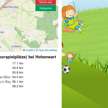
trieren aus
Kategorien
|
©
Leaflet
OpenStreetMap
oorspielplätze) bei Hohenwart
17.1 km
33.9 km
50.8 km
bei München
54.0 km
 in Bayern
56.1 km
58.2 km