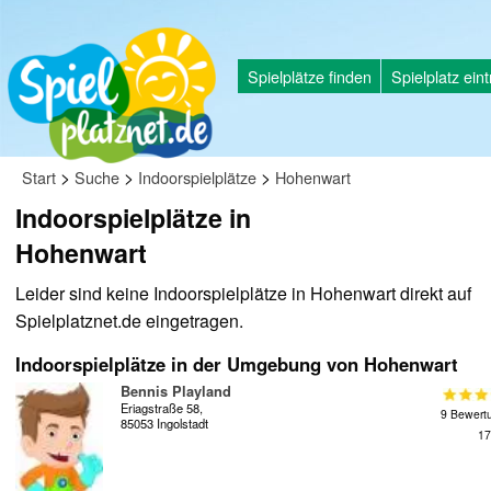
Spielplätze finden
Spielplatz ein
>
>
>
Start
Suche
Indoorspielplätze
Hohenwart
Indoorspielplätze in
Hohenwart
Leider sind keine Indoorspielplätze in Hohenwart direkt auf
Spielplatznet.de eingetragen.
Indoorspielplätze in der Umgebung von Hohenwart
Bennis Playland
Eriagstraße 58,
9 Bewert
85053 Ingolstadt
17