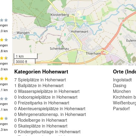
ungen
.0 km
ungen
.8 km
1 km
3000 ft
ungen
.0 km
Kategorien Hohenwart
Orte (Ind
7 Spielplätze in Hohenwart
Ingolstadt
ungen
1 Ballplätze in Hohenwart
Dasing
.1 km
0 Wasserspielplätze in Hohenwart
München
0 Indoorspielplätze in Hohenwart
Kirchheim 
0 Freizeitparks in Hohenwart
Weißenburg
ungen
0 Abenteuerspielplätze in Hohenwart
Parsdorf
.1 km
0 Mehrgenerationensp. in Hohenwart
0 Rodelberge in Hohenwart
ungen
0 Skateplätze in Hohenwart
.3 km
0 Kindergeburtstage in Hohenwart