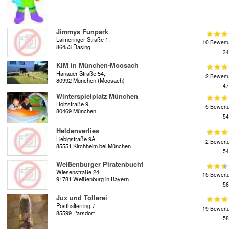
Jimmys Funpark
Laimeringer Straße 1,
10 Bewert
86453 Dasing
34
KIM in München-Moosach
Hanauer Straße 54,
2 Bewert
80992 München (Moosach)
47
Winterspielplatz München
Holzstraße 9,
5 Bewert
80469 München
54
Heldenverlies
Liebigstraße 9A,
2 Bewert
85551 Kirchheim bei München
54
Weißenburger Piratenbucht
Wiesenstraße 24,
15 Bewert
91781 Weißenburg in Bayern
56
Jux und Tollerei
Posthalterring 7,
19 Bewert
85599 Parsdorf
58