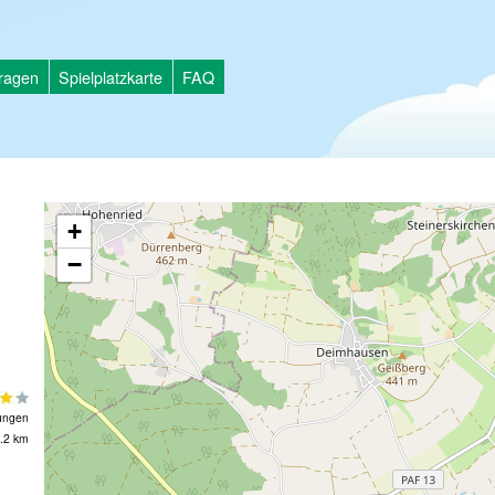
tragen
Spielplatzkarte
FAQ
+
−
ungen
.2 km