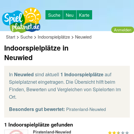
Suche
Neu
Karte
Anmelden
>
>
>
Start
Suche
Indoorspielplätze
Neuwied
Indoorspielplätze in
Neuwied
In
Neuwied
sind aktuell
1 Indoorspielplätze
auf
Spielplatznet eingetragen. Die Übersicht hilft beim
Finden, Bewerten und Vergleichen von Spielorten im
Ort.
Besonders gut bewertet:
Piratenland-Neuwied
1 Indoorspielplätze gefunden
Piratenland-Neuwied