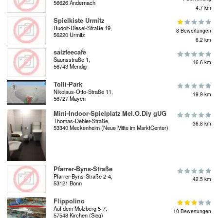
56626 Andernach
4.7 km
Spielkiste Urmitz
Rudolf-Diesel-Straße 19,
8 Bewertungen
56220 Urmitz
6.2 km
salzfeecafe
Saunsstraße 1,
16.6 km
56743 Mendig
Tolli-Park
Nikolaus-Otto-Straße 11,
19.9 km
56727 Mayen
Mini-Indoor-Spielplatz Mel.O.Diy gUG
Thomas-Dehler-Straße,
36.8 km
53340 Meckenheim (Neue Mitte im MarktCenter)
Pfarrer-Byns-Straße
Pfarrer-Byns-Straße 2-4,
42.5 km
53121 Bonn
Flippolino
Auf dem Molzberg 5-7,
10 Bewertungen
57548 Kirchen (Sieg)