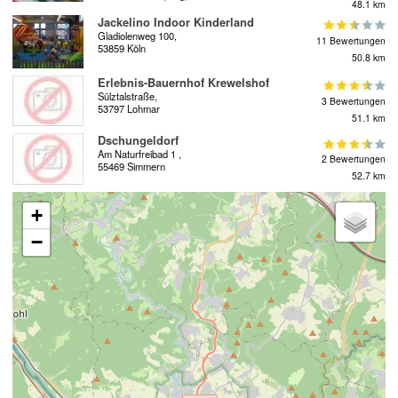
48.1 km
Jackelino Indoor Kinderland
Gladiolenweg 100,
11 Bewertungen
53859 Köln
50.8 km
Erlebnis-Bauernhof Krewelshof
Sülztalstraße,
3 Bewertungen
53797 Lohmar
51.1 km
Dschungeldorf
Am Naturfreibad 1 ,
2 Bewertungen
55469 Simmern
52.7 km
+
−