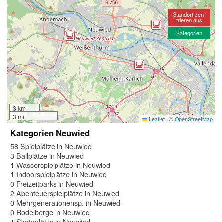
Standort zen-
trieren aus
Kategorien
3 km
3 mi
|
©
Leaflet
OpenStreetMap
Kategorien Neuwied
58 Spielplätze in Neuwied
3 Ballplätze in Neuwied
1 Wasserspielplätze in Neuwied
1 Indoorspielplätze in Neuwied
0 Freizeitparks in Neuwied
2 Abenteuerspielplätze in Neuwied
0 Mehrgenerationensp. in Neuwied
0 Rodelberge in Neuwied
1 Skateplätze in Neuwied