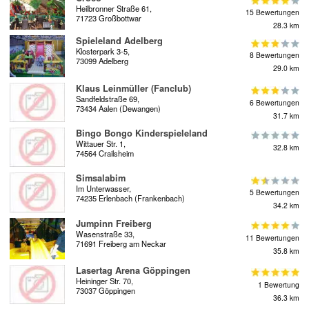
Heilbronner Straße 61,
15 Bewertungen
71723 Großbottwar
28.3 km
Spieleland Adelberg
Klosterpark 3-5,
8 Bewertungen
73099 Adelberg
29.0 km
Klaus Leinmüller (Fanclub)
Sandfeldstraße 69,
6 Bewertungen
73434 Aalen (Dewangen)
31.7 km
Bingo Bongo Kinderspieleland
Wittauer Str. 1,
32.8 km
74564 Crailsheim
Simsalabim
Im Unterwasser,
5 Bewertungen
74235 Erlenbach (Frankenbach)
34.2 km
Jumpinn Freiberg
Wasenstraße 33,
11 Bewertungen
71691 Freiberg am Neckar
35.8 km
Lasertag Arena Göppingen
Heininger Str. 70,
1 Bewertung
73037 Göppingen
36.3 km