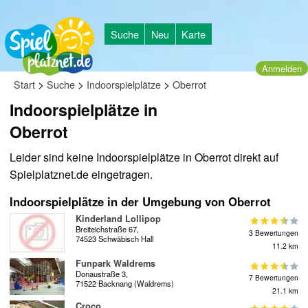
Suche
Neu
Karte
Anmelden
>
>
>
Start
Suche
Indoorspielplätze
Oberrot
Indoorspielplätze in
Oberrot
Leider sind keine Indoorspielplätze in Oberrot direkt auf
Spielplatznet.de eingetragen.
Indoorspielplätze in der Umgebung von Oberrot
Kinderland Lollipop
Breiteichstraße 67,
3 Bewertungen
74523 Schwäbisch Hall
11.2 km
Funpark Waldrems
Donaustraße 3,
7 Bewertungen
71522 Backnang (Waldrems)
21.1 km
Croco