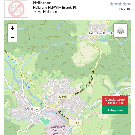
Heilbronn
Heilbronn Hbf/Willy-Brandt-Pl.,
36.7 km
74072 Heilbronn
+
−
Standort zen-
trieren aus
Kategorien