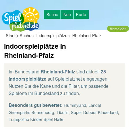
Suche
Neu
Karte
Anmelden
>
>
>
Start
Suche
Indoorspielplätze
Rheinland-Pfalz
Indoorspielplätze in
Rheinland-Pfalz
Im Bundesland
Rheinland-Pfalz
sind aktuell
25
Indoorspielplätze
auf Spielplatznet eingetragen.
Nutzen Sie die Karte und die Filter, um passende
Spielorte im Bundesland zu finden.
Besonders gut bewertet:
,
Flummyland
Landal
,
,
,
Greenparks Sonnenberg
Tibolin
Super-Dubber Kinderland
Trampolino Kinder-Spiel-Halle