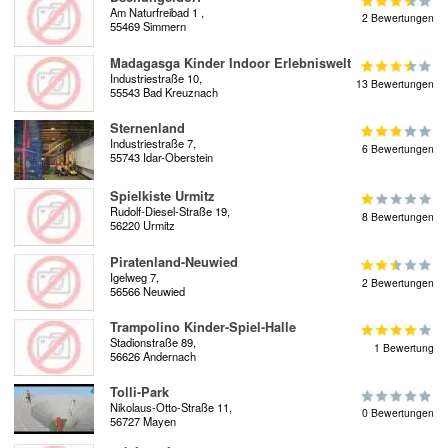
Am Naturfreibad 1 ,
2 Bewertungen
55469 Simmern
Madagasga Kinder Indoor Erlebniswelt
Industriestraße 10,
13 Bewertungen
55543 Bad Kreuznach
Sternenland
Industriestraße 7,
6 Bewertungen
55743 Idar-Oberstein
Spielkiste Urmitz
Rudolf-Diesel-Straße 19,
8 Bewertungen
56220 Urmitz
Piratenland-Neuwied
Igelweg 7,
2 Bewertungen
56566 Neuwied
Trampolino Kinder-Spiel-Halle
Stadionstraße 89,
1 Bewertung
56626 Andernach
Tolli-Park
Nikolaus-Otto-Straße 11,
0 Bewertungen
56727 Mayen