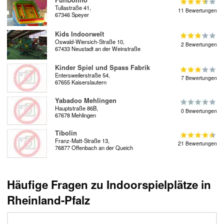
FunDolino
Tullastraße 41,
11 Bewertungen
67346 Speyer
Kids Indoorwelt
Oswald-Wiersich-Straße 10,
2 Bewertungen
67433 Neustadt an der Weinstraße
Kinder Spiel und Spass Fabrik
Entersweilerstraße 54,
7 Bewertungen
67655 Kaiserslautern
Yabadoo Mehlingen
Hauptstraße 86B,
0 Bewertungen
67678 Mehlingen
Tibolin
Franz-Matt-Straße 13,
21 Bewertungen
76877 Offenbach an der Queich
Häufige Fragen zu Indoorspielplätze in
Rheinland-Pfalz