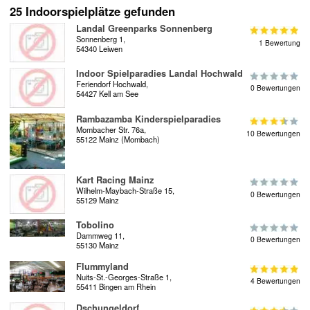
25 Indoorspielplätze gefunden
Landal Greenparks Sonnenberg
Sonnenberg 1,
1 Bewertung
54340 Leiwen
Indoor Spielparadies Landal Hochwald
Feriendorf Hochwald,
0 Bewertungen
54427 Kell am See
Rambazamba Kinderspielparadies
Mombacher Str. 76a,
10 Bewertungen
55122 Mainz (Mombach)
Kart Racing Mainz
Wilhelm-Maybach-Straße 15,
0 Bewertungen
55129 Mainz
Tobolino
Dammweg 11,
0 Bewertungen
55130 Mainz
Flummyland
Nuits-St.-Georges-Straße 1,
4 Bewertungen
55411 Bingen am Rhein
Dschungeldorf