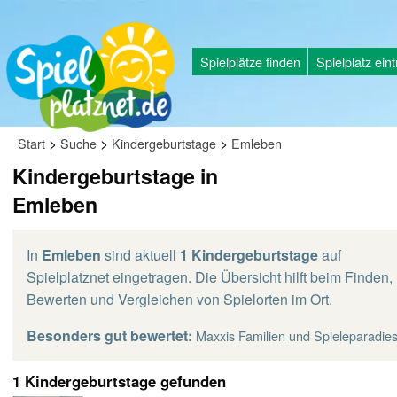
Spielplätze finden
Spielplatz ein
>
>
>
Start
Suche
Kindergeburtstage
Emleben
Kindergeburtstage in
Emleben
In
Emleben
sind aktuell
1 Kindergeburtstage
auf
Spielplatznet eingetragen. Die Übersicht hilft beim Finden,
Bewerten und Vergleichen von Spielorten im Ort.
Besonders gut bewertet:
Maxxis Familien und Spieleparadie
1 Kindergeburtstage gefunden