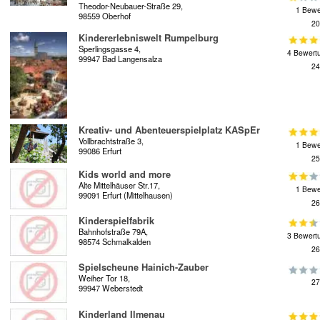
Theodor-Neubauer-Straße 29,
1 Bewe
98559 Oberhof
20
Kindererlebniswelt Rumpelburg
Sperlingsgasse 4,
4 Bewert
99947 Bad Langensalza
24
Kreativ- und Abenteuerspielplatz KASpEr
Vollbrachtstraße 3,
1 Bewe
99086 Erfurt
25
Kids world and more
Alte Mittelhäuser Str.17,
1 Bewe
99091 Erfurt (Mittelhausen)
26
Kinderspielfabrik
Bahnhofstraße 79A,
3 Bewert
98574 Schmalkalden
26
Spielscheune Hainich-Zauber
Weiher Tor 18,
27
99947 Weberstedt
Kinderland Ilmenau