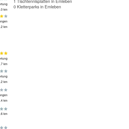
1 Tischtennisplatten in Emleben
rtung
0 Kletterparks in Emleben
.0 km
ungen
.2 km
rtung
.7 km
rtung
.2 km
ungen
.4 km
.6 km