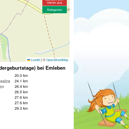
trieren aus
Kategorien
|
©
Leaflet
OpenStreetMap
dergeburtstage) bei Emleben
20.0 km
salza
24.1 km
en
26.4 km
26.5 km
27.6 km
27.6 km
29.3 km