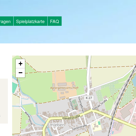
tragen
Spielplatzkarte
FAQ
+
−
s