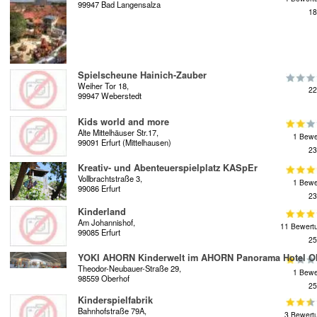
99947 Bad Langensalza
18
Spielscheune Hainich-Zauber
Weiher Tor 18,
22
99947 Weberstedt
Kids world and more
Alte Mittelhäuser Str.17,
1 Bewe
99091 Erfurt (Mittelhausen)
23
Kreativ- und Abenteuerspielplatz KASpEr
Vollbrachtstraße 3,
1 Bewe
99086 Erfurt
23
Kinderland
Am Johannishof,
11 Bewert
99085 Erfurt
25
YOKI AHORN Kinderwelt im AHORN Panorama Hotel O
Theodor-Neubauer-Straße 29,
1 Bewe
98559 Oberhof
25
Kinderspielfabrik
Bahnhofstraße 79A,
3 Bewert