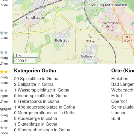
.5 km
.7 km
1 km
rtung
3000 ft
.7 km
Kategorien Gotha
Orte (Kin
rtung
29 Spielplätze in Gotha
Emleben
.9 km
2 Ballplätze in Gotha
Bad Langen
1 Wasserspielplätze in Gotha
Weberstedt
0 Indoorspielplätze in Gotha
Erfurt
ungen
0 Freizeitparks in Gotha
Oberhof
.7 km
1 Abenteuerspielplätze in Gotha
Schmalkald
berhof
0 Mehrgenerationensp. in Gotha
Ilmenau
rtung
0 Rodelberge in Gotha
Suhl
.7 km
1 Skateplätze in Gotha
0 Kindergeburtstage in Gotha
ungen