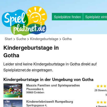
Spielplätze finden
Spielplatz ein
>
>
>
Start
Suche
Kindergeburtstage
Gotha
Kindergeburtstage in
Gotha
Leider sind keine Kindergeburtstage in Gotha direkt auf
Spielplatznet.de eingetragen.
Kindergeburtstage in der Umgebung von Gotha
Maxxis Familien und Spieleparadies
Pfauseeallee 6,
28 Bewert
99869 Emleben
5
Kindererlebniswelt Rumpelburg
Sperlingsgasse 4,
4 Bewert