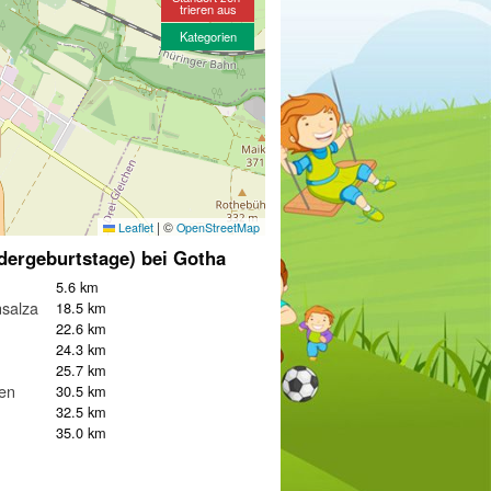
trieren aus
Kategorien
|
©
Leaflet
OpenStreetMap
dergeburtstage) bei Gotha
5.6 km
salza
18.5 km
22.6 km
24.3 km
25.7 km
en
30.5 km
32.5 km
35.0 km