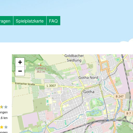
tragen
Spielplatzkarte
FAQ
+
−
ungen
.6 km
ungen