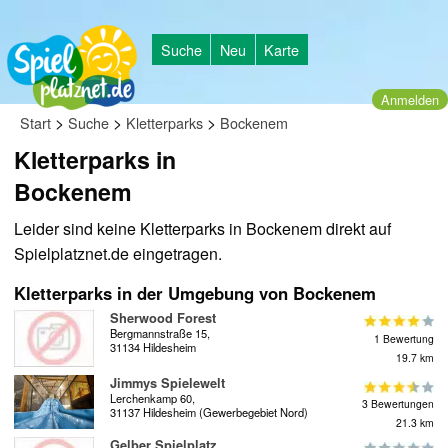
Suche
Neu
Karte
Anmelden
>
>
>
Start
Suche
Kletterparks
Bockenem
Kletterparks in
Bockenem
Leider sind keine Kletterparks in Bockenem direkt auf
Spielplatznet.de eingetragen.
Kletterparks in der Umgebung von Bockenem
Sherwood Forest
Bergmannstraße 15,
1 Bewertung
31134 Hildesheim
19.7 km
Jimmys Spielewelt
Lerchenkamp 60,
3 Bewertungen
31137 Hildesheim (Gewerbegebiet Nord)
21.3 km
Gelber Spielplatz