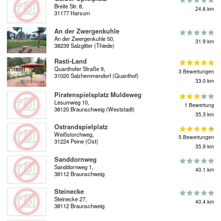
Breite Str. 8,
24.6 km
31177 Harsum
An der Zwergenkuhle
An der Zwergenkuhle 50,
31.9 km
38239 Salzgitter (Thiede)
Rasti-Land
Quanthofer Straße 9,
3 Bewertungen
31020 Salzhemmendorf (Quanthof)
33.0 km
Piratenspielsplatz Muldeweg
Lesumweg 10,
1 Bewertung
38120 Braunschweig (Weststadt)
35.3 km
Ostrandspielplatz
Weißstorchweg,
5 Bewertungen
31224 Peine (Ost)
35.9 km
Sanddornweg
Sanddornweg 1,
40.1 km
38112 Braunschweig
Steinecke
Steinecke 27,
40.4 km
38112 Braunschweig