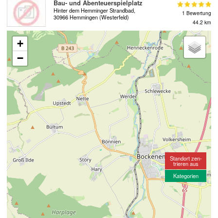
Bau- und Abenteuerspielplatz
Hinter dem Hemminger Strandbad,
1 Bewertung
30966 Hemmingen (Westerfeld)
44.2 km
+
−
Standort zen-
trieren aus
Kategorien