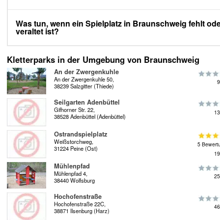
Was tun, wenn ein Spielplatz in Braunschweig fehlt od
veraltet ist?
Kletterparks in der Umgebung von Braunschweig
An der Zwergenkuhle
An der Zwergenkuhle 50,
9
38239 Salzgitter (Thiede)
Seilgarten Adenbüttel
Gifhorner Str. 22,
13
38528 Adenbüttel (Adenbüttel)
Ostrandspielplatz
Weißstorchweg,
5 Bewert
31224 Peine (Ost)
19
Mühlenpfad
Mühlenpfad 4,
25
38440 Wolfsburg
Hochofenstraße
Hochofenstraße 22C,
46
38871 Ilsenburg (Harz)