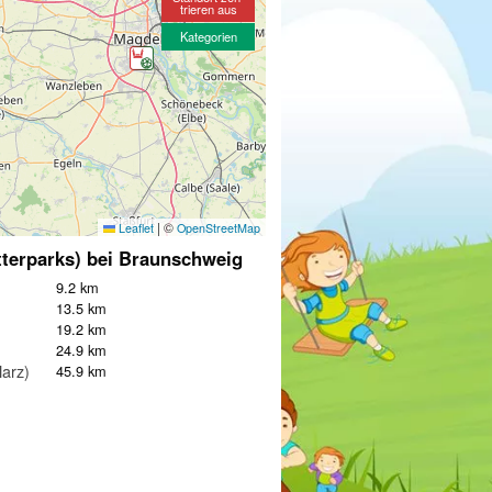
trieren aus
Kategorien
|
©
Leaflet
OpenStreetMap
tterparks) bei Braunschweig
9.2 km
13.5 km
19.2 km
24.9 km
Harz)
45.9 km