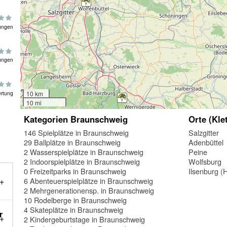
ungen
ungen
rtung
10 km
10 mi
Kategorien Braunschweig
Orte (Kle
146 Spielplätze in Braunschweig
Salzgitter
29 Ballplätze in Braunschweig
Adenbüttel
2 Wasserspielplätze in Braunschweig
Peine
2 Indoorspielplätze in Braunschweig
Wolfsburg
0 Freizeitparks in Braunschweig
Ilsenburg (
6 Abenteuerspielplätze in Braunschweig
2 Mehrgenerationensp. in Braunschweig
10 Rodelberge in Braunschweig
4 Skateplätze in Braunschweig
r
2 Kindergeburtstage in Braunschweig