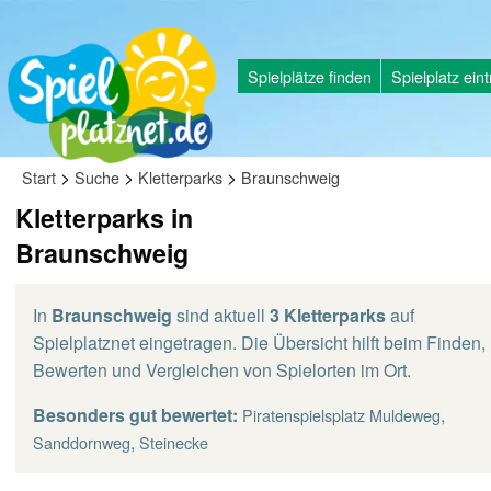
Spielplätze finden
Spielplatz ein
>
>
>
Start
Suche
Kletterparks
Braunschweig
Kletterparks in
Braunschweig
In
Braunschweig
sind aktuell
3 Kletterparks
auf
Spielplatznet eingetragen. Die Übersicht hilft beim Finden,
Bewerten und Vergleichen von Spielorten im Ort.
Besonders gut bewertet:
,
Piratenspielsplatz Muldeweg
,
Sanddornweg
Steinecke