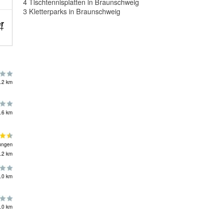
4 Tischtennisplatten in Braunschweig
3 Kletterparks in Braunschweig
er
.2 km
.6 km
ungen
.2 km
.0 km
.0 km