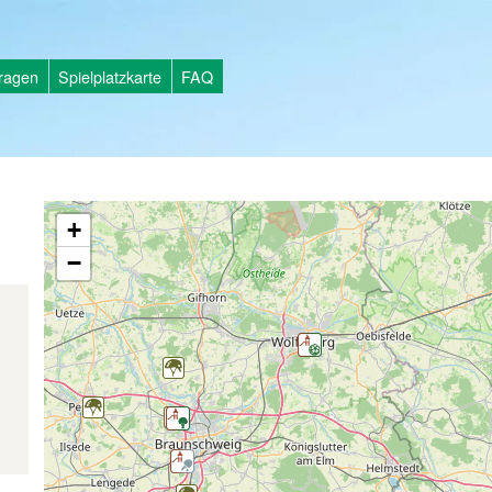
tragen
Spielplatzkarte
FAQ
+
−