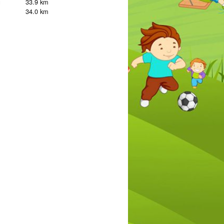
g
33.9 km
34.0 km