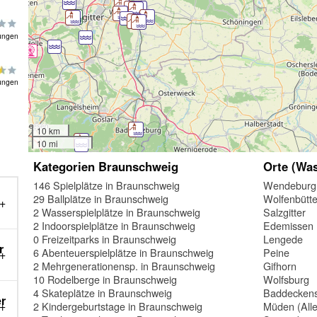
ungen
ungen
10 km
10 mi
Kategorien Braunschweig
Orte (Was
146 Spielplätze in Braunschweig
Wendeburg
29 Ballplätze in Braunschweig
Wolfenbütte
2 Wasserspielplätze in Braunschweig
Salzgitter
2 Indoorspielplätze in Braunschweig
Edemissen
0 Freizeitparks in Braunschweig
Lengede
r
6 Abenteuerspielplätze in Braunschweig
Peine
2 Mehrgenerationensp. in Braunschweig
Gifhorn
10 Rodelberge in Braunschweig
Wolfsburg
4 Skateplätze in Braunschweig
Baddeckens
er
2 Kindergeburtstage in Braunschweig
Müden (Alle