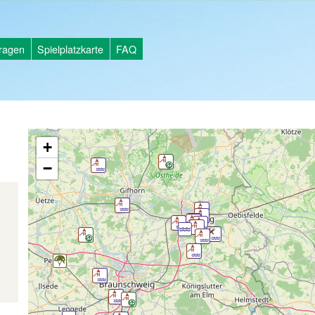
tragen
Spielplatzkarte
FAQ
+
−