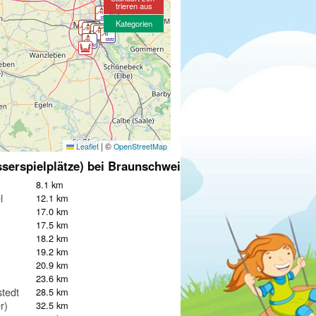
trieren aus
Kategorien
|
©
Leaflet
OpenStreetMap
serspielplätze) bei Braunschweig
8.1 km
l
12.1 km
17.0 km
17.5 km
18.2 km
19.2 km
20.9 km
23.6 km
tedt
28.5 km
r)
32.5 km