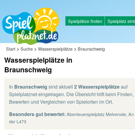
Spielplätze finden
Spielplatz ein
>
>
>
Start
Suche
Wasserspielplätze
Braunschweig
Wasserspielplätze in
Braunschweig
In
Braunschweig
sind aktuell
2 Wasserspielplätze
auf
Spielplatznet eingetragen. Die Übersicht hilft beim Finden,
Bewerten und Vergleichen von Spielorten im Ort.
Besonders gut bewertet:
,
Abenteuerspielplatz Melverode
An
der L473