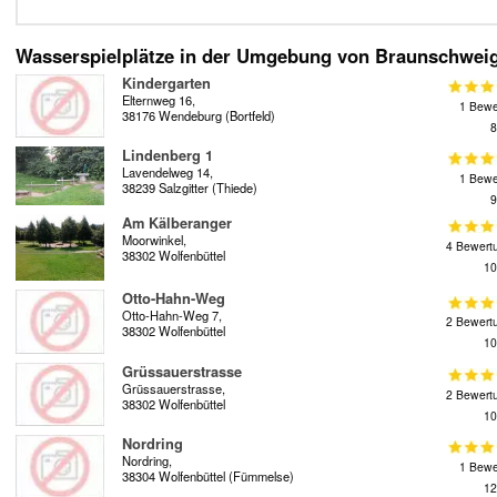
Wasserspielplätze in der Umgebung von Braunschwei
Kindergarten
Elternweg 16,
1 Bewe
38176 Wendeburg (Bortfeld)
8
Lindenberg 1
Lavendelweg 14,
1 Bewe
38239 Salzgitter (Thiede)
9
Am Kälberanger
Moorwinkel,
4 Bewert
38302 Wolfenbüttel
10
Otto-Hahn-Weg
Otto-Hahn-Weg 7,
2 Bewert
38302 Wolfenbüttel
10
Grüssauerstrasse
Grüssauerstrasse,
2 Bewert
38302 Wolfenbüttel
10
Nordring
Nordring,
1 Bewe
38304 Wolfenbüttel (Fümmelse)
12