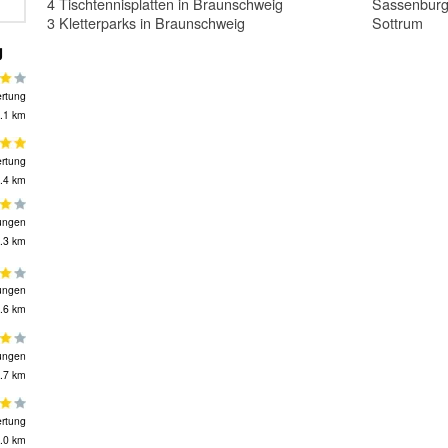
4 Tischtennisplatten in Braunschweig
Sassenbur
3 Kletterparks in Braunschweig
Sottrum
g
rtung
.1 km
rtung
.4 km
ungen
.3 km
ungen
.6 km
ungen
.7 km
rtung
.0 km