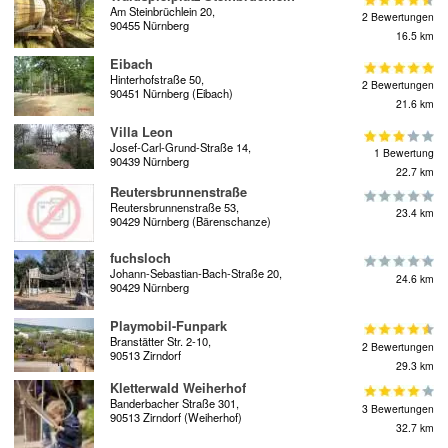
Am Steinbrüchlein 20,
2 Bewertungen
90455 Nürnberg
16.5 km
Eibach
Hinterhofstraße 50,
2 Bewertungen
90451 Nürnberg (Eibach)
21.6 km
Villa Leon
Josef-Carl-Grund-Straße 14,
1 Bewertung
90439 Nürnberg
22.7 km
Reutersbrunnenstraße
Reutersbrunnenstraße 53,
23.4 km
90429 Nürnberg (Bärenschanze)
fuchsloch
Johann-Sebastian-Bach-Straße 20,
24.6 km
90429 Nürnberg
Playmobil-Funpark
Branstätter Str. 2-10,
2 Bewertungen
90513 Zirndorf
29.3 km
Kletterwald Weiherhof
Banderbacher Straße 301,
3 Bewertungen
90513 Zirndorf (Weiherhof)
32.7 km