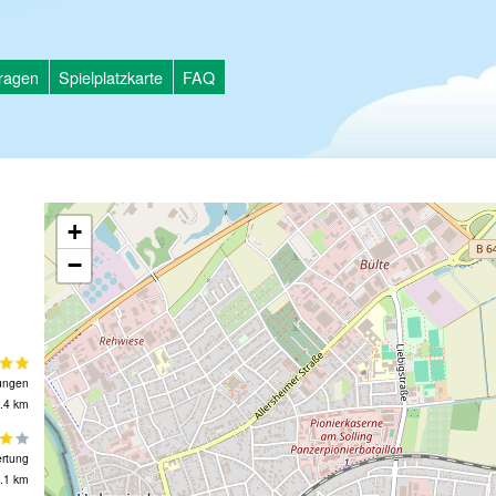
tragen
Spielplatzkarte
FAQ
+
−
ungen
.4 km
rtung
.1 km