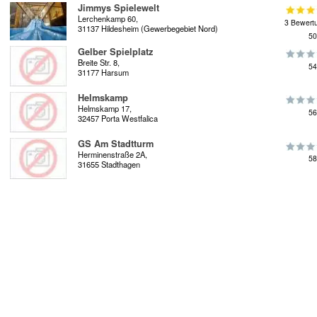
Jimmys Spielewelt
Lerchenkamp 60,
3 Bewert
31137 Hildesheim (Gewerbegebiet Nord)
50
Gelber Spielplatz
Breite Str. 8,
54
31177 Harsum
Helmskamp
Helmskamp 17,
56
32457 Porta Westfalica
GS Am Stadtturm
Herminenstraße 2A,
58
31655 Stadthagen