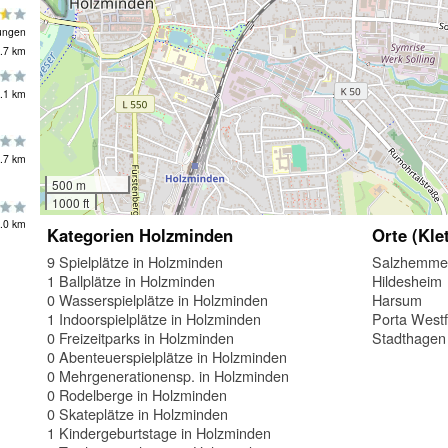
ungen
.7 km
.1 km
.7 km
500 m
1000 ft
.0 km
Kategorien Holzminden
Orte (Kle
9 Spielplätze in Holzminden
Salzhemme
1 Ballplätze in Holzminden
Hildesheim
0 Wasserspielplätze in Holzminden
Harsum
1 Indoorspielplätze in Holzminden
Porta Westf
0 Freizeitparks in Holzminden
Stadthagen
0 Abenteuerspielplätze in Holzminden
0 Mehrgenerationensp. in Holzminden
0 Rodelberge in Holzminden
0 Skateplätze in Holzminden
1 Kindergeburtstage in Holzminden