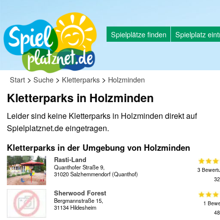
Spielplätze finden
Spielplatz ein
>
>
>
Start
Suche
Kletterparks
Holzminden
Kletterparks in Holzminden
Leider sind keine Kletterparks in Holzminden direkt auf
Spielplatznet.de eingetragen.
Kletterparks in der Umgebung von Holzminden
Rasti-Land
Quanthofer Straße 9,
3 Bewert
31020 Salzhemmendorf (Quanthof)
32
Sherwood Forest
Bergmannstraße 15,
1 Bewe
31134 Hildesheim
48