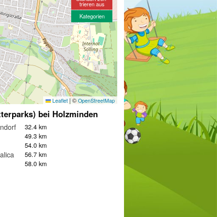
trieren aus
Kategorien
|
©
Leaflet
OpenStreetMap
tterparks) bei Holzminden
ndorf
32.4 km
49.3 km
54.0 km
alica
56.7 km
58.0 km