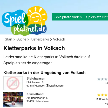
Spielplätze finden
Spielplatz ein
>
>
>
Start
Suche
Kletterparks
Volkach
Kletterparks in Volkach
Leider sind keine Kletterparks in Volkach direkt auf
Spielplatznet.de eingetragen.
Kletterparks in der Umgebung von Volkach
Bleichwasen
Bleichwasen 6,
14
97318 Kitzingen (Etwashausen)
Krümelland
Am Baumgarten 5,
11 Bewert
91463 Dietersheim
40