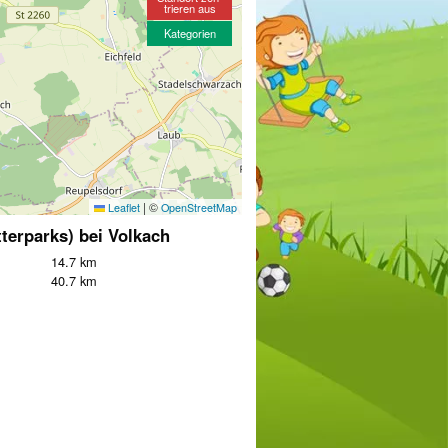
trieren aus
Kategorien
|
©
Leaflet
OpenStreetMap
tterparks) bei Volkach
14.7 km
m
40.7 km