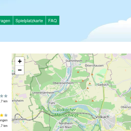
tragen
Spielplatzkarte
FAQ
+
−
.7 km
ungen
.7 km