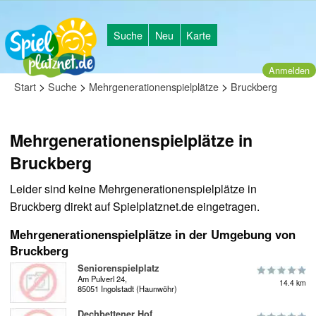
Suche
Neu
Karte
Anmelden
>
>
>
Start
Suche
Mehrgenerationenspielplätze
Bruckberg
Mehrgenerationenspielplätze in
Bruckberg
Leider sind keine Mehrgenerationenspielplätze in
Bruckberg direkt auf Spielplatznet.de eingetragen.
Mehrgenerationenspielplätze in der Umgebung von
Bruckberg
Seniorenspielplatz
Am Pulverl 24,
14.4 km
85051 Ingolstadt (Haunwöhr)
Dechbettener Hof