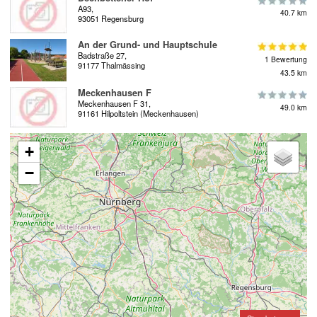
A93,
40.7 km
93051 Regensburg
An der Grund- und Hauptschule
Badstraße 27,
1 Bewertung
91177 Thalmässing
43.5 km
Meckenhausen F
Meckenhausen F 31,
49.0 km
91161 Hilpoltstein (Meckenhausen)
+
−