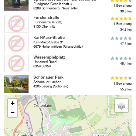
Fundgrube Gesellschaft 3,
1 Bewertung
8289 Schneeberg (Neustädtel)
30.6 km
Fürstenstraße
Fürstenstraße 222,
1 Bewertung
9130 Chemnitz
34.8 km
Karl-Marx-Straße
Karl-Marx-Straße 31,
47.3 km
6679 Hohenmölsen (Granschütz)
Wasserspielplatz
Unnamed Road,
48.4 km
8359 08359
Schönauer Park
Schönauer Lachen,
1 Bewertung
4205 Leipzig (Schönau)
55.2 km
+
−