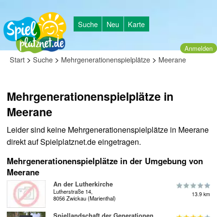
Suche
Neu
Karte
Anmelden
>
>
>
Start
Suche
Mehrgenerationenspielplätze
Meerane
Mehrgenerationenspielplätze in
Meerane
Leider sind keine Mehrgenerationenspielplätze in Meerane
direkt auf Spielplatznet.de eingetragen.
Mehrgenerationenspielplätze in der Umgebung von
Meerane
An der Lutherkirche
Lutherstraße 14,
13.9 km
8056 Zwickau (Marienthal)
Spiellandschaft der Generationen