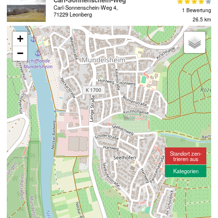
Carl-Sonnenschein-Weg 4,
1 Bewertung
71229 Leonberg
26.5 km
+
−
Standort zen-
trieren aus
Kategorien