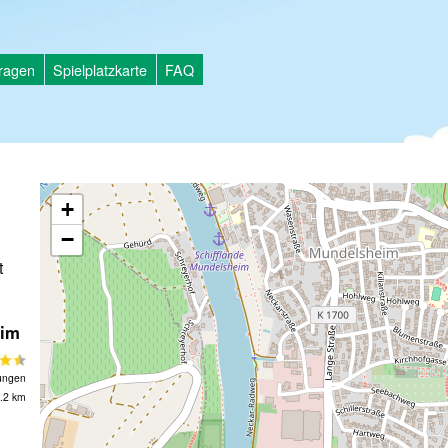
tragen
Spielplatzkarte
FAQ
+
−
t
eim
ungen
.2 km