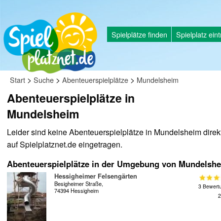
Spielplätze finden
Spielplatz ein
>
>
>
Start
Suche
Abenteuerspielplätze
Mundelsheim
Abenteuerspielplätze in
Mundelsheim
Leider sind keine Abenteuerspielplätze in Mundelsheim direk
auf Spielplatznet.de eingetragen.
Abenteuerspielplätze in der Umgebung von Mundelsh
Hessigheimer Felsengärten
Besigheimer Straße,
3 Bewert
74394 Hessigheim
2