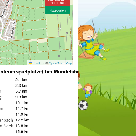
trieren aus
Kategorien
|
©
Leaflet
OpenStreetMap
nteuerspielplätze) bei Mundelsheim
2.1 km
2.3 km
r
5.7 km
g
9.8 km
10.1 km
im
11.7 km
11.9 km
enbach
12.2 km
m Neckar
13.8 km
15.9 km