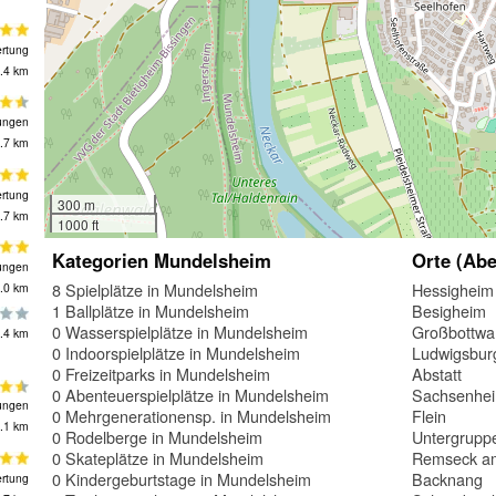
rtung
.4 km
ungen
.7 km
rtung
300 m
.7 km
1000 ft
Kategorien Mundelsheim
Orte (Abe
ungen
8 Spielplätze in Mundelsheim
Hessigheim
.0 km
1 Ballplätze in Mundelsheim
Besigheim
0 Wasserspielplätze in Mundelsheim
Großbottwa
.4 km
0 Indoorspielplätze in Mundelsheim
Ludwigsbur
0 Freizeitparks in Mundelsheim
Abstatt
0 Abenteuerspielplätze in Mundelsheim
Sachsenhe
ungen
0 Mehrgenerationensp. in Mundelsheim
Flein
.1 km
0 Rodelberge in Mundelsheim
Untergrupp
0 Skateplätze in Mundelsheim
Remseck a
0 Kindergeburtstage in Mundelsheim
Backnang
rtung