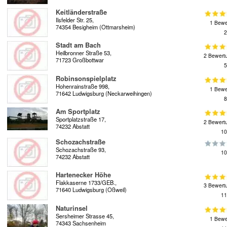
Keitländerstraße
Ilsfelder Str. 25,
1 Bewe
74354 Besigheim (Ottmarsheim)
2
Stadt am Bach
Heilbronner Straße 53,
2 Bewert
71723 Großbottwar
5
Robinsonspielplatz
Hohenrainstraße 998,
1 Bewe
71642 Ludwigsburg (Neckarweihingen)
8
Am Sportplatz
Sportplatzstraße 17,
2 Bewert
74232 Abstatt
10
Schozachstraße
Schozachstraße 93,
10
74232 Abstatt
Hartenecker Höhe
Flakkaserne 1733/GEB.,
3 Bewert
71640 Ludwigsburg (Oßweil)
11
Naturinsel
Sersheimer Strasse 45,
1 Bewe
74343 Sachsenheim