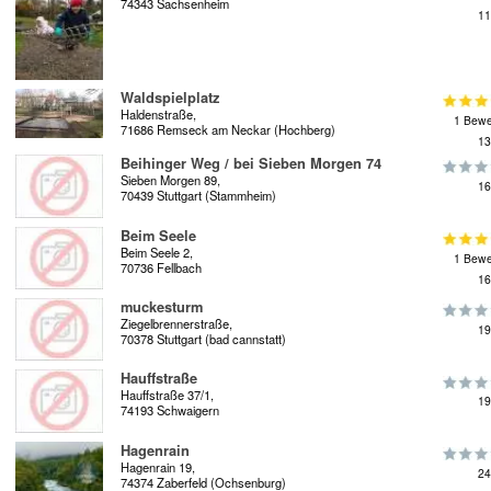
74343 Sachsenheim
11
Waldspielplatz
Haldenstraße,
1 Bewe
71686 Remseck am Neckar (Hochberg)
13
Beihinger Weg / bei Sieben Morgen 74
Sieben Morgen 89,
16
70439 Stuttgart (Stammheim)
Beim Seele
Beim Seele 2,
1 Bewe
70736 Fellbach
16
muckesturm
Ziegelbrennerstraße,
19
70378 Stuttgart (bad cannstatt)
Hauffstraße
Hauffstraße 37/1,
19
74193 Schwaigern
Hagenrain
Hagenrain 19,
24
74374 Zaberfeld (Ochsenburg)