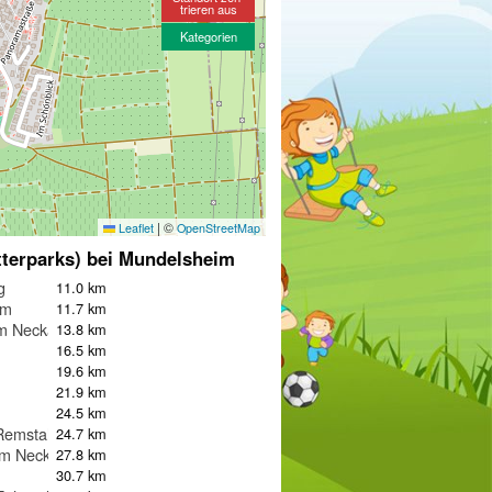
trieren aus
Kategorien
|
©
Leaflet
OpenStreetMap
tterparks) bei Mundelsheim
g
11.0 km
im
11.7 km
m Neckar
13.8 km
16.5 km
19.6 km
21.9 km
24.5 km
Remstal
24.7 km
am Neckar
27.8 km
30.7 km