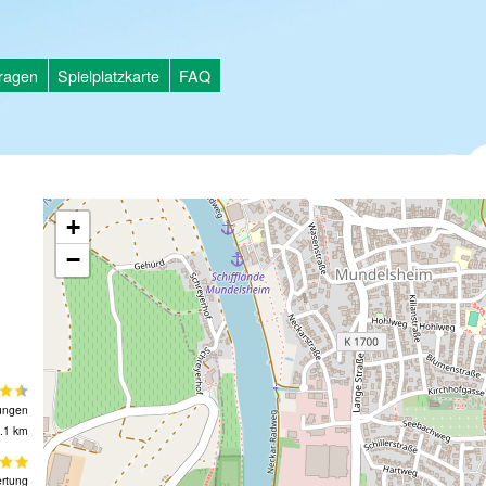
tragen
Spielplatzkarte
FAQ
+
−
ungen
.1 km
rtung