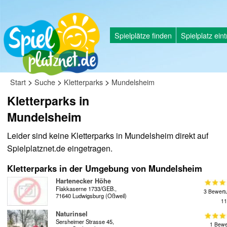
Spielplätze finden
Spielplatz ein
>
>
>
Start
Suche
Kletterparks
Mundelsheim
Kletterparks in
Mundelsheim
Leider sind keine Kletterparks in Mundelsheim direkt auf
Spielplatznet.de eingetragen.
Kletterparks in der Umgebung von Mundelsheim
Hartenecker Höhe
Flakkaserne 1733/GEB.,
3 Bewert
71640 Ludwigsburg (Oßweil)
11
Naturinsel
Sersheimer Strasse 45,
1 Bewe