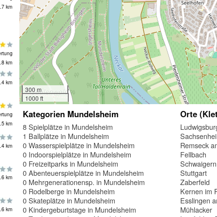
.7 km
rtung
.8 km
.4 km
300 m
1000 ft
Kategorien Mundelsheim
Orte (Kle
rtung
.5 km
8 Spielplätze in Mundelsheim
Ludwigsbur
1 Ballplätze in Mundelsheim
Sachsenhe
0 Wasserspielplätze in Mundelsheim
Remseck a
.4 km
0 Indoorspielplätze in Mundelsheim
Fellbach
0 Freizeitparks in Mundelsheim
Schwaigern
0 Abenteuerspielplätze in Mundelsheim
Stuttgart
.6 km
0 Mehrgenerationensp. in Mundelsheim
Zaberfeld
0 Rodelberge in Mundelsheim
Kernen im 
0 Skateplätze in Mundelsheim
Esslingen 
0 Kindergeburtstage in Mundelsheim
Mühlacker
.6 km