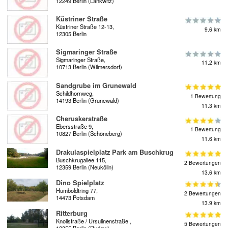
12249 Berlin (Lankwitz)
Küstriner Straße
Küstriner Straße 12-13,
9.6 km
12305 Berlin
Sigmaringer Straße
Sigmaringer Straße,
11.2 km
10713 Berlin (Wilmersdorf)
Sandgrube im Grunewald
Schildhornweg,
1 Bewertung
14193 Berlin (Grunewald)
11.3 km
Cheruskerstraße
Ebersstraße 9,
1 Bewertung
10827 Berlin (Schöneberg)
11.6 km
Drakulaspielplatz Park am Buschkrug
Buschkrugallee 115,
2 Bewertungen
12359 Berlin (Neukölln)
13.6 km
Dino Spielplatz
Humboldtring 77,
2 Bewertungen
14473 Potsdam
13.9 km
Ritterburg
Knollstraße / Ursulinenstraße ,
5 Bewertungen
12355 Berlin (Rudow)