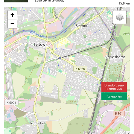
15.6 km
+
−
Standort zen-
trieren aus
Kategorien