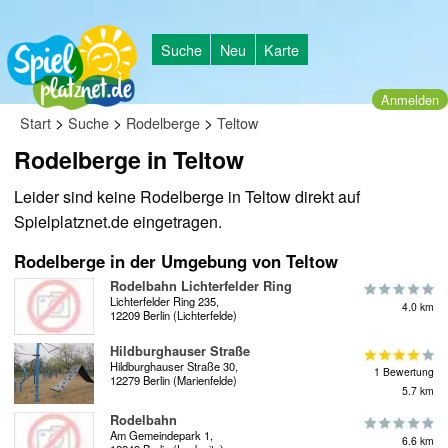
Suche
Neu
Karte
Anmelden
>
>
>
Start
Suche
Rodelberge
Teltow
Rodelberge in Teltow
Leider sind keine Rodelberge in Teltow direkt auf
Spielplatznet.de eingetragen.
Rodelberge in der Umgebung von Teltow
Rodelbahn Lichterfelder Ring
Lichterfelder Ring 235,
4.0 km
12209 Berlin (Lichterfelde)
Hildburghauser Straße
Hildburghauser Straße 30,
1 Bewertung
12279 Berlin (Marienfelde)
5.7 km
Rodelbahn
Am Gemeindepark 1,
6.6 km