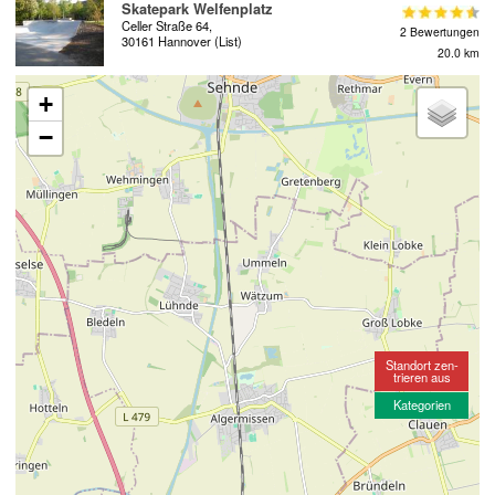
Skatepark Welfenplatz
Celler Straße 64,
2 Bewertungen
30161 Hannover (List)
20.0 km
+
−
Standort zen-
trieren aus
Kategorien