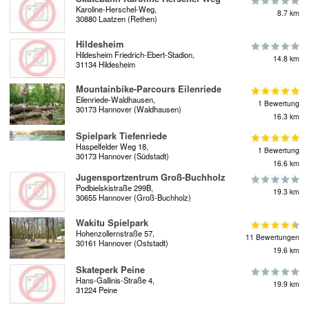
Karoline-Herschel-Weg,
8.7 km
30880 Laatzen (Rethen)
Hildesheim
Hildesheim Friedrich-Ebert-Stadion,
14.8 km
31134 Hildesheim
Mountainbike-Parcours Eilenriede
Eilenriede-Waldhausen,
1 Bewertung
30173 Hannover (Waldhausen)
16.3 km
Spielpark Tiefenriede
Haspelfelder Weg 18,
1 Bewertung
30173 Hannover (Südstadt)
16.6 km
Jugensportzentrum Groß-Buchholz
Podbielskistraße 299B,
19.3 km
30655 Hannover (Groß-Buchholz)
Wakitu Spielpark
Hohenzollernstraße 57,
11 Bewertungen
30161 Hannover (Oststadt)
19.6 km
Skateperk Peine
Hans-Gallinis-Straße 4,
19.9 km
31224 Peine