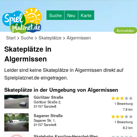
Suche
Neu
Karte
Anmelden
>
>
>
Start
Suche
Skateplätze
Algermissen
Skateplätze in
Algermissen
Leider sind keine Skateplätze in Algermissen direkt auf
Spielplatznet.de eingetragen.
Skateplätze in der Umgebung von Algermissen
Görlitzer Straße
Görlitzer Straße 2,
1 Bewertung
31157 Sarstedt
7.8 km
Saganer Straße
Saganer Str. 1,
1 Bewertung
31157 Sarstedt
8.2 km
Skatebahn Karoline-Herschel-Weg