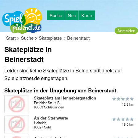
Suche
Neu
Karte
Anmelden
>
>
>
Start
Suche
Skateplätze
Beinerstadt
Skateplätze in
Beinerstadt
Leider sind keine Skateplätze in Beinerstadt direkt auf
Spielplatznet.de eingetragen.
Skateplätze in der Umgebung von Beinerstadt
Skateplatz am Hennebergstadion
Eisfelder Str. 39B,
12.3 km
98553 Schleusingen
An der Sternwarte
Hoheloh,
16.0 km
98527 Suhl