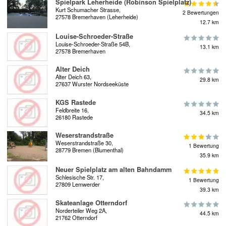
Spielpark Leherheide (Robinson Spielplatz)
Kurt Schumacher Strasse,
2 Bewertungen
27578 Bremerhaven (Leherheide)
12.7 km
Louise-Schroeder-Straße
Louise-Schroeder-Straße 54B,
13.1 km
27578 Bremerhaven
Alter Deich
Alter Deich 63,
29.8 km
27637 Wurster Nordseeküste
KGS Rastede
Feldbreite 16,
34.5 km
26180 Rastede
Weserstrandstraße
Weserstrandstraße 30,
1 Bewertung
28779 Bremen (Blumenthal)
35.9 km
Neuer Spielplatz am alten Bahndamm
Schlesische Str. 17,
1 Bewertung
27809 Lemwerder
39.3 km
Skateanlage Otterndorf
Norderteiler Weg 2A,
44.5 km
21762 Otterndorf