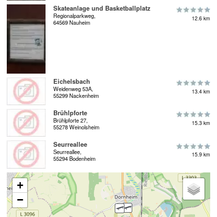
Skateanlage und Basketballplatz
Regionalparkweg,
12.6 km
64569 Nauheim
Eichelsbach
Weidenweg 53A,
13.4 km
55299 Nackenheim
Brühlpforte
Brühlpforte 27,
15.3 km
55278 Weinolsheim
Seurreallee
Seurreallee,
15.9 km
55294 Bodenheim
+
−