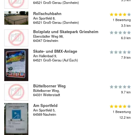
64521 Groß-Gerau (Dornheim)
Rollschuhbahn
Am Sportfeld 8,
1 Bewertung
64521 Groß-Gerau (Dornheim)
3.5 km
Bolzplatz und Skatepark Griesheim
Eberstädter Weg 98,
6.0 km
64347 Griesheim
Skate- und BMX-Anlage
Am Hallenbad 9,
7.9 km
64521 Groß-Gerau (Auf Esch)
Büttelborner Weg
Büttelborner Weg,
9.7 km
64331 Weiterstadt
Am Sportfeld
Am Sportfeld 5,
1 Bewertung
64569 Nauheim
12.2 km