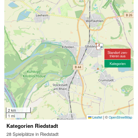
Standort zen-
trieren aus
Kategorien
2 km
1 mi
|
©
Leaflet
OpenStreetMap
Kategorien Riedstadt
28 Spielplätze in Riedstadt