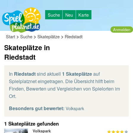
Suche
Neu
Karte
Anmelden
>
>
>
Start
Suche
Skateplätze
Riedstadt
Skateplätze in
Riedstadt
In
Riedstadt
sind aktuell
1 Skateplätze
auf
Spielplatznet eingetragen. Die Übersicht hilft beim
Finden, Bewerten und Vergleichen von Spielorten im
Ort.
Besonders gut bewertet:
Volkspark
1 Skateplätze gefunden
Volkspark