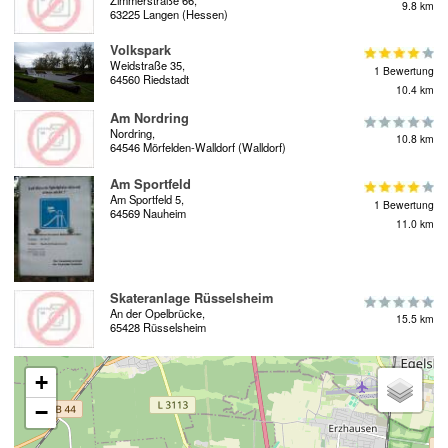
9.8 km
63225 Langen (Hessen)
Volkspark
Weidstraße 35,
1 Bewertung
64560 Riedstadt
10.4 km
Am Nordring
Nordring,
10.8 km
64546 Mörfelden-Walldorf (Walldorf)
Am Sportfeld
Am Sportfeld 5,
1 Bewertung
64569 Nauheim
11.0 km
Skateranlage Rüsselsheim
An der Opelbrücke,
15.5 km
65428 Rüsselsheim
+
−