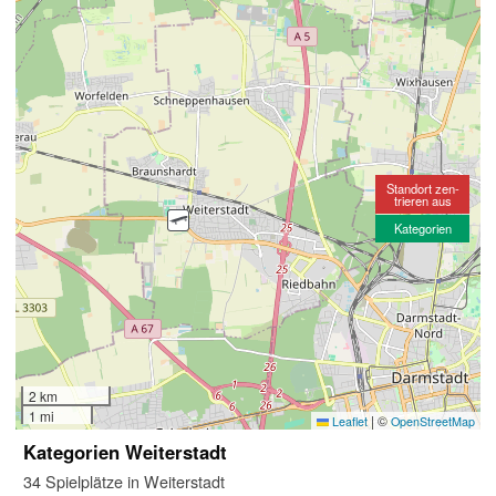
Standort zen-
trieren aus
Kategorien
2 km
1 mi
|
©
Leaflet
OpenStreetMap
Kategorien Weiterstadt
34 Spielplätze in Weiterstadt