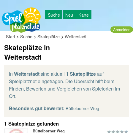
Suche
Neu
Karte
Anmelden
>
>
>
Start
Suche
Skateplätze
Weiterstadt
Skateplätze in
Weiterstadt
In
Weiterstadt
sind aktuell
1 Skateplätze
auf
Spielplatznet eingetragen. Die Übersicht hilft beim
Finden, Bewerten und Vergleichen von Spielorten im
Ort.
Besonders gut bewertet:
Büttelborner Weg
1 Skateplätze gefunden
Büttelborner Weg