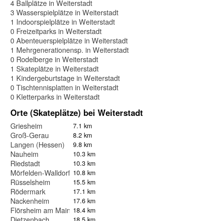
4 Ballplätze in Weiterstadt
3 Wasserspielplätze in Weiterstadt
1 Indoorspielplätze in Weiterstadt
0 Freizeitparks in Weiterstadt
0 Abenteuerspielplätze in Weiterstadt
1 Mehrgenerationensp. in Weiterstadt
0 Rodelberge in Weiterstadt
1 Skateplätze in Weiterstadt
1 Kindergeburtstage in Weiterstadt
0 Tischtennisplatten in Weiterstadt
0 Kletterparks in Weiterstadt
Orte (Skateplätze) bei Weiterstadt
Griesheim
7.1 km
Groß-Gerau
8.2 km
Langen (Hessen)
9.8 km
Nauheim
10.3 km
Riedstadt
10.3 km
Mörfelden-Walldorf
10.8 km
Rüsselsheim
15.5 km
Rödermark
17.1 km
Nackenheim
17.6 km
Flörsheim am Main
18.4 km
Dietzenbach
18.5 km