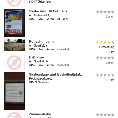
64347 Griesheim
Skate- und BMX-Anlage
Am Hallenbad 9,
7.8 km
64521 Groß-Gerau (Auf Esch)
Rollschuhbahn
Am Sportfeld 8,
1 Bewertung
64521 Groß-Gerau (Dornheim)
8.7 km
Half Pipe
Am Sportfeld 9,
9.0 km
64521 Groß-Gerau (Dornheim)
Skateanlage und Basketballplatz
Regionalparkweg,
9.7 km
64569 Nauheim
Zimmerstraße
Zimmerstraße 66,