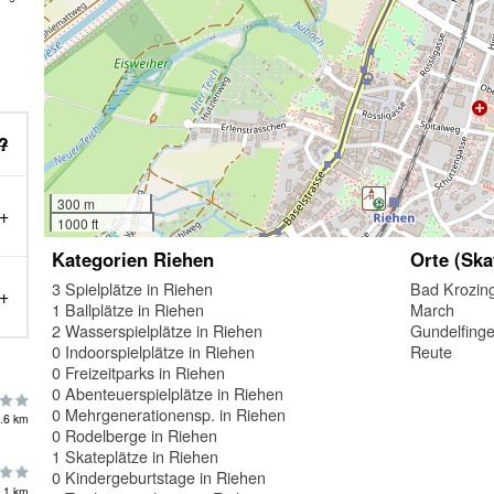
n?
300 m
1000 ft
Kategorien Riehen
Orte (Ska
3 Spielplätze in Riehen
Bad Krozin
1 Ballplätze in Riehen
March
2 Wasserspielplätze in Riehen
Gundelfing
0 Indoorspielplätze in Riehen
Reute
0 Freizeitparks in Riehen
0 Abenteuerspielplätze in Riehen
0 Mehrgenerationensp. in Riehen
.6 km
0 Rodelberge in Riehen
1 Skateplätze in Riehen
0 Kindergeburtstage in Riehen
.1 km