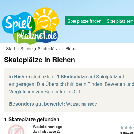
Spielplätze finden
Spielplatz ein
>
>
>
Start
Suche
Skateplätze
Riehen
Skateplätze in Riehen
In
Riehen
sind aktuell
1 Skateplätze
auf Spielplatznet
eingetragen. Die Übersicht hilft beim Finden, Bewerten un
Vergleichen von Spielorten im Ort.
Besonders gut bewertet:
Wettsteinanlage
1 Skateplätze gefunden
Wettsteinanlage
Bahnhofstrasse 28,
0 Bewert