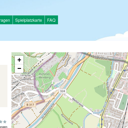
tragen
Spielplatzkarte
FAQ
+
−
d
ungen