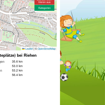
trieren aus
Kategorien
|
©
Leaflet
OpenStreetMap
teplätze) bei Riehen
gen
35.6 km
53.0 km
en
53.2 km
56.4 km