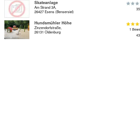
Skateanlage
Am Strand 3A,
35
26427 Esens (Bensersiel)
Hundsmühler Höhe
Zinzendorfstraße,
1 Bewe
26131 Oldenburg
43