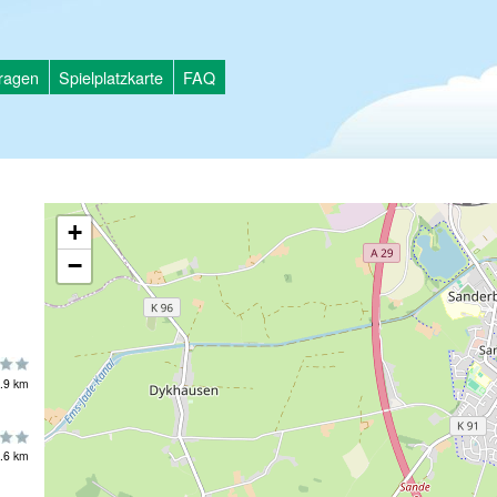
tragen
Spielplatzkarte
FAQ
+
−
.9 km
.6 km