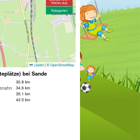
trieren aus
Kategorien
|
©
Leaflet
OpenStreetMap
teplätze) bei Sande
30.8 km
henahn
34.6 km
35.1 km
43.5 km