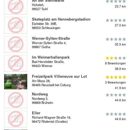
An der Sternwarte
Hoheloh,
23.7 km
98527 Suhl
Skateplatz am Hennebergstadion
Eisfelder Str. 39B,
27.0 km
98553 Schleusingen
Werner-Sylten-Straße
Werner-Sylten-Straße 4,
35.5 km
99867 Gotha
Im Weimarhallenpark
Bad Hersfelder Straße,
8 Bewertungen
99423 Weimar
38.9 km
Freizeitpark Villeneuve sur Lot
Am Moos 28,
3 Bewertungen
96465 Neustadt bei Coburg
41.9 km
Nordweg
Nordweg 3,
44.6 km
99869 Brüheim
Eller
Richard-Wagner-Straße 16,
44.6 km
96472 Rödental (Gnailes)