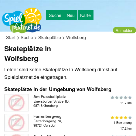
Suche
Neu
Karte
Anmelden
>
>
>
Start
Suche
Skateplätze
Wolfsberg
Skateplätze in
Wolfsberg
Leider sind keine Skateplätze in Wolfsberg direkt auf
Spielplatznet.de eingetragen.
Skateplätze in der Umgebung von Wolfsberg
Am Fussballplatz
Elgersburger Straße 1D,
11.7 km
98716 Geraberg
Farrenbergweg
Farrenbergweg 7A,
1 Bewertung
98724 Cursdorf
17.2 km