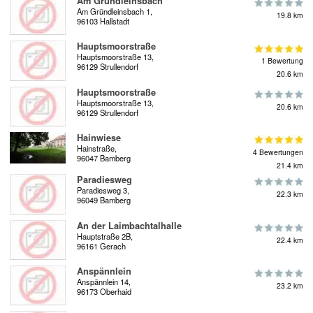
Am Gründleinsbach
Am Gründleinsbach 1,
19.8 km
96103 Hallstadt
Hauptsmoorstraße
Hauptsmoorstraße 13,
1 Bewertung
96129 Strullendorf
20.6 km
Hauptsmoorstraße
Hauptsmoorstraße 13,
20.6 km
96129 Strullendorf
Hainwiese
Hainstraße,
4 Bewertungen
96047 Bamberg
21.4 km
Paradiesweg
Paradiesweg 3,
22.3 km
96049 Bamberg
An der Laimbachtalhalle
Hauptstraße 2B,
22.4 km
96161 Gerach
Anspännlein
Anspännlein 14,
23.2 km
96173 Oberhaid