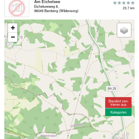
Am Eichelsee
Eichelseeweg 8,
23.7 km
96049 Bamberg (Wildensorg)
+
−
Standort zen-
trieren aus
Kategorien