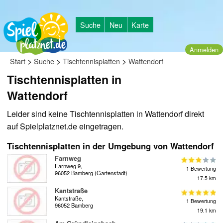
Suche
Neu
Karte
Anmelden
>
>
>
Start
Suche
Tischtennisplatten
Wattendorf
Tischtennisplatten in
Wattendorf
Leider sind keine Tischtennisplatten in Wattendorf direkt
auf Spielplatznet.de eingetragen.
Tischtennisplatten in der Umgebung von Wattendorf
Farnweg
Farnweg 9,
1 Bewertung
96052 Bamberg (Gartenstadt)
17.5 km
Kantstraße
Kantstraße,
1 Bewertung
96052 Bamberg
19.1 km