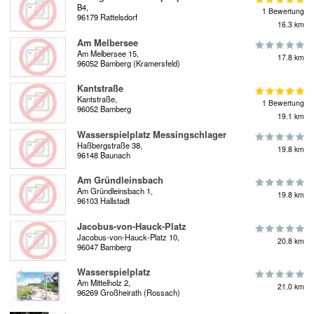
B4,
1 Bewertung
96179 Rattelsdorf
16.3 km
Am Melbersee
Am Melbersee 15,
17.8 km
96052 Bamberg (Kramersfeld)
Kantstraße
Kantstraße,
1 Bewertung
96052 Bamberg
19.1 km
Wasserspielplatz Messingschlager
Haßbergstraße 38,
19.8 km
96148 Baunach
Am Gründleinsbach
Am Gründleinsbach 1,
19.8 km
96103 Hallstadt
Jacobus-von-Hauck-Platz
Jacobus-von-Hauck-Platz 10,
20.8 km
96047 Bamberg
Wasserspielplatz
Am Mittelholz 2,
21.0 km
96269 Großheirath (Rossach)