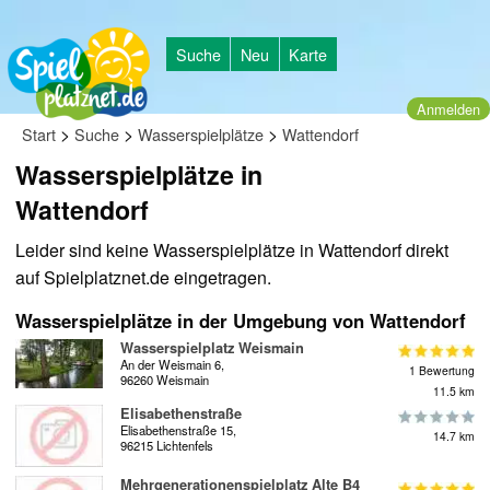
Suche
Neu
Karte
Anmelden
>
>
>
Start
Suche
Wasserspielplätze
Wattendorf
Wasserspielplätze in
Wattendorf
Leider sind keine Wasserspielplätze in Wattendorf direkt
auf Spielplatznet.de eingetragen.
Wasserspielplätze in der Umgebung von Wattendorf
Wasserspielplatz Weismain
An der Weismain 6,
1 Bewertung
96260 Weismain
11.5 km
Elisabethenstraße
Elisabethenstraße 15,
14.7 km
96215 Lichtenfels
Mehrgenerationenspielplatz Alte B4