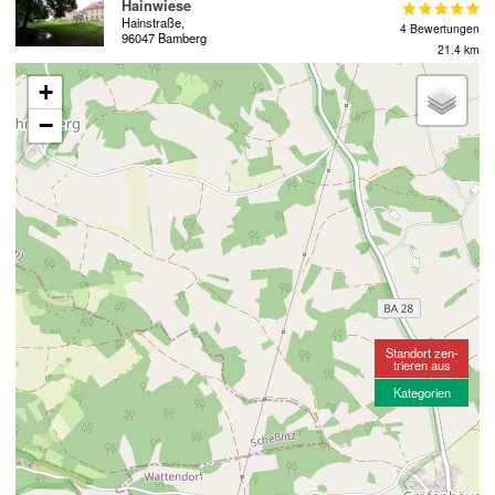
Hainwiese
Hainstraße,
4 Bewertungen
96047 Bamberg
21.4 km
+
−
Standort zen-
trieren aus
Kategorien