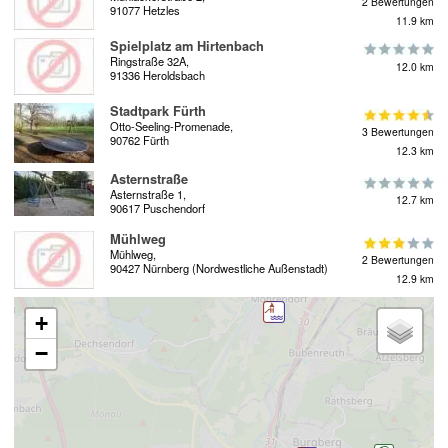
2 Bewertungen
91077 Hetzles
11.9 km
Spielplatz am Hirtenbach
Ringstraße 32A,
12.0 km
91336 Heroldsbach
Stadtpark Fürth
Otto-Seeling-Promenade,
3 Bewertungen
90762 Fürth
12.3 km
Asternstraße
Asternstraße 1,
12.7 km
90617 Puschendorf
Mühlweg
Mühlweg,
2 Bewertungen
90427 Nürnberg (Nordwestliche Außenstadt)
12.9 km
+
−