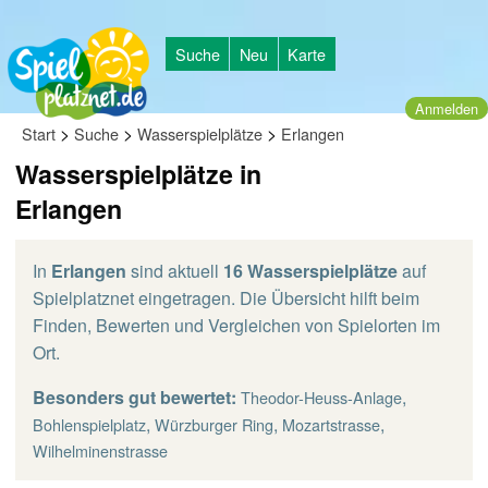
Suche
Neu
Karte
Anmelden
>
>
>
Start
Suche
Wasserspielplätze
Erlangen
Wasserspielplätze in
Erlangen
In
Erlangen
sind aktuell
16 Wasserspielplätze
auf
Spielplatznet eingetragen. Die Übersicht hilft beim
Finden, Bewerten und Vergleichen von Spielorten im
Ort.
Besonders gut bewertet:
,
Theodor-Heuss-Anlage
,
,
,
Bohlenspielplatz
Würzburger Ring
Mozartstrasse
Wilhelminenstrasse