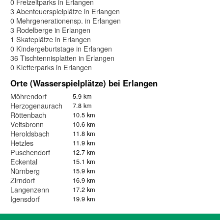
0 Freizeitparks in Erlangen
3 Abenteuerspielplätze in Erlangen
0 Mehrgenerationensp. in Erlangen
3 Rodelberge in Erlangen
1 Skateplätze in Erlangen
0 Kindergeburtstage in Erlangen
36 Tischtennisplatten in Erlangen
0 Kletterparks in Erlangen
Orte (Wasserspielplätze) bei Erlangen
Möhrendorf
5.9 km
Herzogenaurach
7.8 km
Röttenbach
10.5 km
Veitsbronn
10.6 km
Heroldsbach
11.8 km
Hetzles
11.9 km
Puschendorf
12.7 km
Eckental
15.1 km
Nürnberg
15.9 km
Zirndorf
16.9 km
Langenzenn
17.2 km
Igensdorf
19.9 km