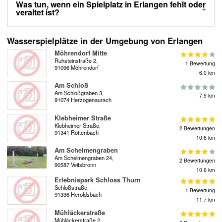
Was tun, wenn ein Spielplatz in Erlangen fehlt oder
veraltet ist?
Wasserspielplätze in der Umgebung von Erlangen
Möhrendorf Mitte
Ruhsteinstraße 2,
1 Bewertung
91096 Möhrendorf
6.0 km
Am Schloß
Am Schloßgraben 3,
7.9 km
91074 Herzogenaurach
Klebheimer Straße
Klebheimer Straße,
2 Bewertungen
91341 Röttenbach
10.6 km
Am Schelmengraben
Am Schelmengraben 24,
2 Bewertungen
90587 Veitsbronn
10.6 km
Erlebnispark Schloss Thurn
Schloßstraße,
1 Bewertung
91336 Heroldsbach
11.7 km
Mühläckerstraße
Mühläckerstraße 2,