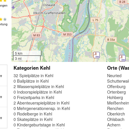
ungen
rtung
5 km
3 mi
Kategorien Kehl
Orte (Was
32 Spielplätze in Kehl
Neuried
0 Ballplätze in Kehl
Schutterwa
2 Wasserspielplätze in Kehl
Offenburg
0 Indoorspielplätze in Kehl
Ortenberg
0 Freizeitparks in Kehl
Hohberg
2 Abenteuerspielplätze in Kehl
Meißenhei
0 Mehrgenerationensp. in Kehl
Renchen
0 Rodelberge in Kehl
Oberkirch
0 Skateplätze in Kehl
Ohlsbach
0 Kindergeburtstage in Kehl
Achern