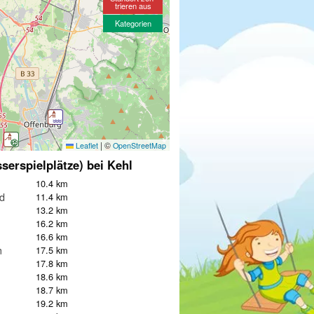
trieren aus
Kategorien
|
©
Leaflet
OpenStreetMap
serspielplätze) bei Kehl
10.4 km
ld
11.4 km
13.2 km
16.2 km
16.6 km
m
17.5 km
17.8 km
18.6 km
18.7 km
19.2 km