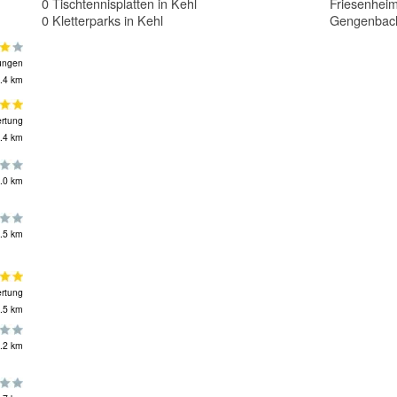
0 Tischtennisplatten in Kehl
Friesenhei
0 Kletterparks in Kehl
Gengenbac
ungen
.4 km
rtung
.4 km
.0 km
.5 km
rtung
.5 km
.2 km