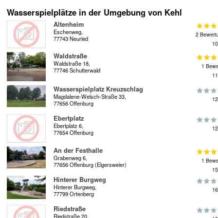
Wasserspielplätze in der Umgebung von Kehl
Altenheim
Eschenweg,
2 Bewert
77743 Neuried
10
Waldstraße
Waldstraße 18,
1 Bewe
77746 Schutterwald
11
Wasserspielplatz Kreuzschlag
Magdalene-Welsch-Straße 33,
12
77656 Offenburg
Ebertplatz
Ebertplatz 6,
12
77654 Offenburg
An der Festhalle
Grabenweg 6,
1 Bewe
77656 Offenburg (Elgersweier)
15
Hinterer Burgweg
Hinterer Burgweg,
16
77799 Ortenberg
Riedstraße
Riedstraße 20,