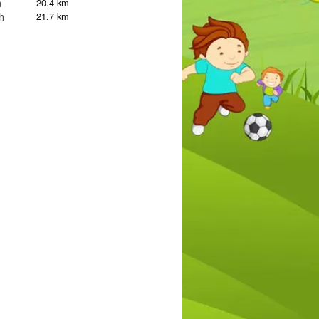
m
20.4 km
h
21.7 km