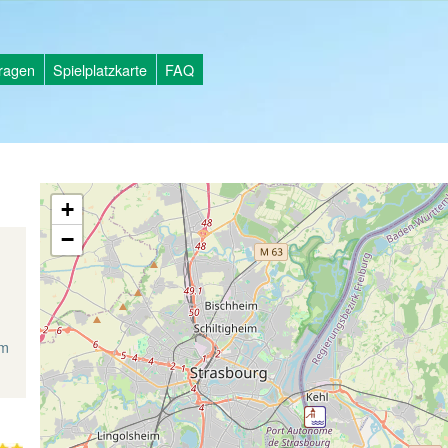
tragen
Spielplatzkarte
FAQ
+
−
d
am