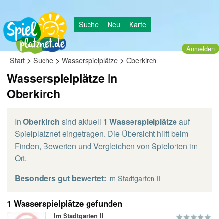
Suche
Neu
Karte
Anmelden
>
>
>
Start
Suche
Wasserspielplätze
Oberkirch
Wasserspielplätze in
Oberkirch
In
Oberkirch
sind aktuell
1 Wasserspielplätze
auf
Spielplatznet eingetragen. Die Übersicht hilft beim
Finden, Bewerten und Vergleichen von Spielorten im
Ort.
Besonders gut bewertet:
Im Stadtgarten II
1 Wasserspielplätze gefunden
Im Stadtgarten II