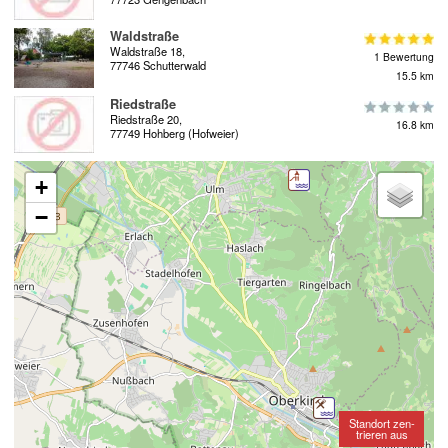
Waldstraße
Waldstraße 18,
1 Bewertung
77746 Schutterwald
15.5 km
Riedstraße
Riedstraße 20,
16.8 km
77749 Hohberg (Hofweier)
+
−
Standort zen-
trieren aus