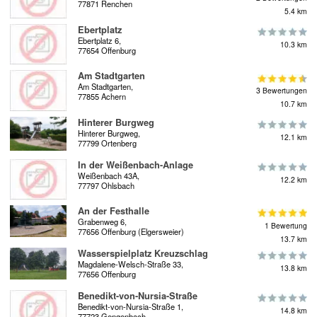
77871 Renchen
5.4 km
Ebertplatz
Ebertplatz 6,
10.3 km
77654 Offenburg
Am Stadtgarten
Am Stadtgarten,
3 Bewertungen
77855 Achern
10.7 km
Hinterer Burgweg
Hinterer Burgweg,
12.1 km
77799 Ortenberg
In der Weißenbach-Anlage
Weißenbach 43A,
12.2 km
77797 Ohlsbach
An der Festhalle
Grabenweg 6,
1 Bewertung
77656 Offenburg (Elgersweier)
13.7 km
Wasserspielplatz Kreuzschlag
Magdalene-Welsch-Straße 33,
13.8 km
77656 Offenburg
Benedikt-von-Nursia-Straße
Benedikt-von-Nursia-Straße 1,
14.8 km
77723 Gengenbach