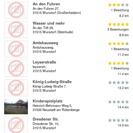
An den Fuhren
An den Fuhren 27,
1 Bewertung
31515 Wunstorf (Großenheidorn)
8.2 km
Wasser und mehr
An der Trift 29,
3 Bewertungen
31515 Wunstorf (Steinhude)
8.8 km
Amtshausweg
Amtshausweg,
1 Bewertung
31515 Wunstorf
11.3 km
Leyserstraße
leyserstr.,
1 Bewertung
31515 Wunstorf
11.4 km
König-Ludwig-Straße
König-Ludwig-Straße 7,
13.2 km
31515 Wunstorf
Kinderspielplatz
Heinrich-Behrmann-Weg 5,
14.4 km
31535 Neustadt am Rübenberge
Dresdener Str.
Dresdener Str. 10,
14.9 km
31515 Wunstorf