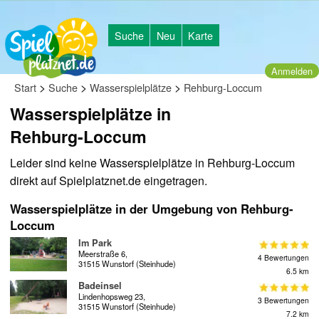
Suche
Neu
Karte
Anmelden
>
>
>
Start
Suche
Wasserspielplätze
Rehburg-Loccum
Wasserspielplätze in
Rehburg-Loccum
Leider sind keine Wasserspielplätze in Rehburg-Loccum
direkt auf Spielplatznet.de eingetragen.
Wasserspielplätze in der Umgebung von Rehburg-
Loccum
Im Park
Meerstraße 6,
4 Bewertungen
31515 Wunstorf (Steinhude)
6.5 km
Badeinsel
Lindenhopsweg 23,
3 Bewertungen
31515 Wunstorf (Steinhude)
7.2 km