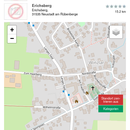
Erichsberg
Erichsberg,
15.2 km
31535 Neustadt am Rübenberge
+
−
Standort zen-
trieren aus
Kategorien