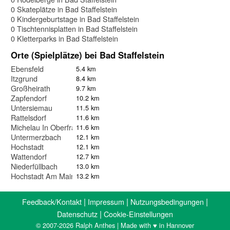
0 Skateplätze in Bad Staffelstein
0 Kindergeburtstage in Bad Staffelstein
0 Tischtennisplatten in Bad Staffelstein
0 Kletterparks in Bad Staffelstein
Orte (Spielplätze) bei Bad Staffelstein
Ebensfeld
5.4 km
Itzgrund
8.4 km
Großheirath
9.7 km
Zapfendorf
10.2 km
Untersiemau
11.5 km
Rattelsdorf
11.6 km
Michelau In Oberfranken
11.6 km
Untermerzbach
12.1 km
Hochstadt
12.1 km
Wattendorf
12.7 km
Niederfüllbach
13.0 km
Hochstadt Am Main
13.2 km
|
|
|
Feedback/Kontakt
Impressum
Nutzungsbedingungen
|
Datenschutz
Cookie-Einstellungen
© 2007-2026 Ralph Anthes | Made with ♥ in Hannover