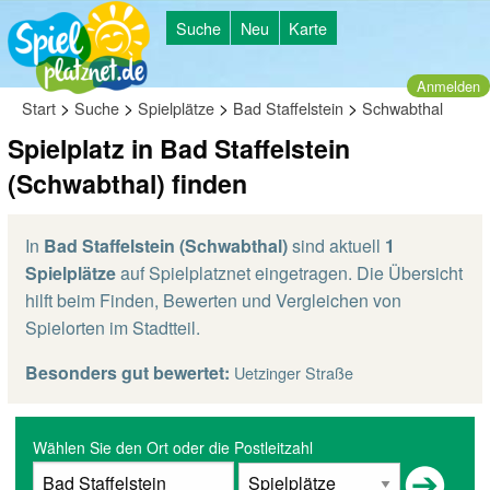
Suche
Neu
Karte
Anmelden
>
>
>
>
Start
Suche
Spielplätze
Bad Staffelstein
Schwabthal
Spielplatz in Bad Staffelstein
(Schwabthal) finden
In
Bad Staffelstein (Schwabthal)
sind aktuell
1
Spielplätze
auf Spielplatznet eingetragen. Die Übersicht
hilft beim Finden, Bewerten und Vergleichen von
Spielorten im Stadtteil.
Besonders gut bewertet:
Uetzinger Straße
Wählen Sie den Ort oder die Postleitzahl