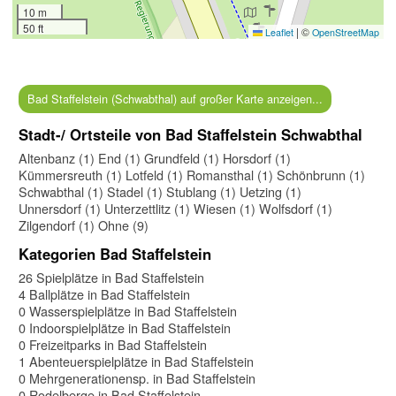
10 m
50 ft
|
©
Leaflet
OpenStreetMap
Bad Staffelstein (Schwabthal) auf großer Karte anzeigen...
Stadt-/ Ortsteile von Bad Staffelstein Schwabthal
Altenbanz (1)
End (1)
Grundfeld (1)
Horsdorf (1)
Kümmersreuth (1)
Lotfeld (1)
Romansthal (1)
Schönbrunn (1)
Schwabthal (1)
Stadel (1)
Stublang (1)
Uetzing (1)
Unnersdorf (1)
Unterzettlitz (1)
Wiesen (1)
Wolfsdorf (1)
Zilgendorf (1)
Ohne (9)
Kategorien Bad Staffelstein
26 Spielplätze in Bad Staffelstein
4 Ballplätze in Bad Staffelstein
0 Wasserspielplätze in Bad Staffelstein
0 Indoorspielplätze in Bad Staffelstein
0 Freizeitparks in Bad Staffelstein
1 Abenteuerspielplätze in Bad Staffelstein
0 Mehrgenerationensp. in Bad Staffelstein
0 Rodelberge in Bad Staffelstein