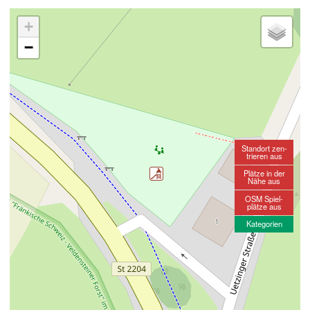
+
−
Standort zen-
trieren aus
Plätze in der
Nähe aus
OSM Spiel-
plätze aus
Kategorien