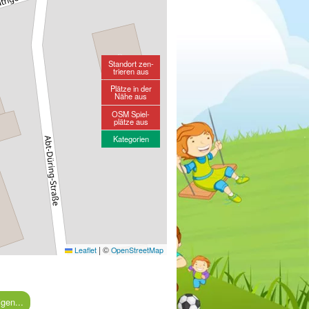
Standort zen-
trieren aus
Plätze in der
Nähe aus
OSM Spiel-
plätze aus
Kategorien
|
©
Leaflet
OpenStreetMap
gen...