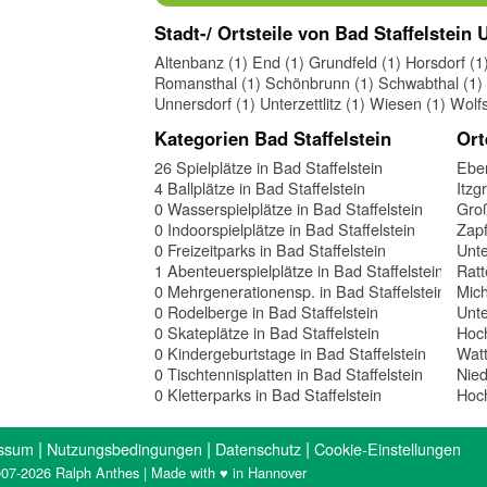
Stadt-/ Ortsteile von Bad Staffelstein
Altenbanz (1)
End (1)
Grundfeld (1)
Horsdorf (1
Romansthal (1)
Schönbrunn (1)
Schwabthal (1)
Unnersdorf (1)
Unterzettlitz (1)
Wiesen (1)
Wolfs
Kategorien Bad Staffelstein
Ort
26 Spielplätze in Bad Staffelstein
Eben
4 Ballplätze in Bad Staffelstein
Itzg
0 Wasserspielplätze in Bad Staffelstein
Groß
0 Indoorspielplätze in Bad Staffelstein
Zapf
0 Freizeitparks in Bad Staffelstein
Unt
1 Abenteuerspielplätze in Bad Staffelstein
Ratt
0 Mehrgenerationensp. in Bad Staffelstein
Mich
0 Rodelberge in Bad Staffelstein
Unt
0 Skateplätze in Bad Staffelstein
Hoch
0 Kindergeburtstage in Bad Staffelstein
Watt
0 Tischtennisplatten in Bad Staffelstein
Nied
0 Kletterparks in Bad Staffelstein
Hoc
|
|
|
ssum
Nutzungsbedingungen
Datenschutz
Cookie-Einstellungen
07-2026 Ralph Anthes | Made with ♥ in Hannover