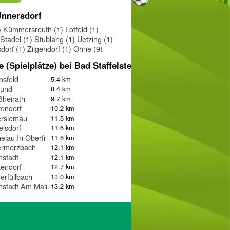
 Unnersdorf
)
Kümmersreuth (1)
Lotfeld (1)
Stadel (1)
Stublang (1)
Uetzing (1)
dorf (1)
Zilgendorf (1)
Ohne (9)
e (Spielplätze) bei Bad Staffelstein
sfeld
5.4 km
rund
8.4 km
heirath
9.7 km
endorf
10.2 km
ersiemau
11.5 km
elsdorf
11.6 km
elau In Oberfranken
11.6 km
ermerzbach
12.1 km
stadt
12.1 km
endorf
12.7 km
erfüllbach
13.0 km
hstadt Am Main
13.2 km