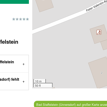
felstein
ffelstein
dorf) fehlt
10 m
50 ft
Bad Staffelstein (Unnersdorf) auf großer Karte anzei