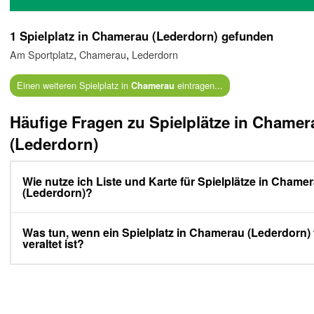
1 Spielplatz in Chamerau (Lederdorn) gefunden
,
,
Am Sportplatz
Chamerau
Lederdorn
Einen weiteren Spielplatz in
eintragen...
Chamerau
Häufige Fragen zu Spielplätze in Chamer
(Lederdorn)
Wie nutze ich Liste und Karte für Spielplätze in Chame
(Lederdorn)?
Was tun, wenn ein Spielplatz in Chamerau (Lederdorn) 
veraltet ist?