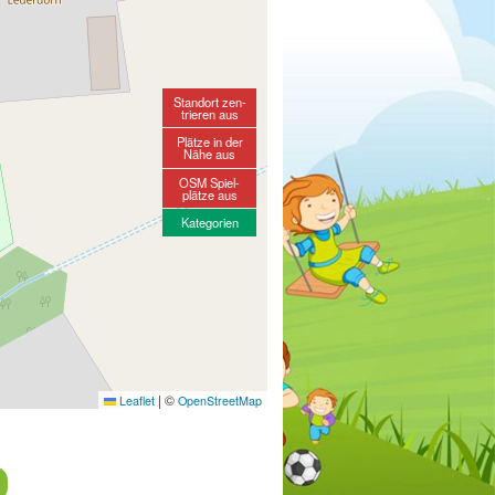
Standort zen-
trieren aus
Plätze in der
Nähe aus
OSM Spiel-
plätze aus
Kategorien
|
©
Leaflet
OpenStreetMap