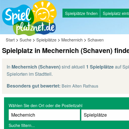
Spielplätze finden
Spielplatz ein
>
>
>
>
Start
Suche
Spielplätze
Mechernich
Schaven
Spielplatz in Mechernich (Schaven) find
In
Mechernich (Schaven)
sind aktuell
1 Spielplätze
auf Spi
Spielorten im Stadtteil.
Besonders gut bewertet:
Beim Alten Rathaus
Wählen Sie den Ort oder die Postleitzahl
Suche filtern...