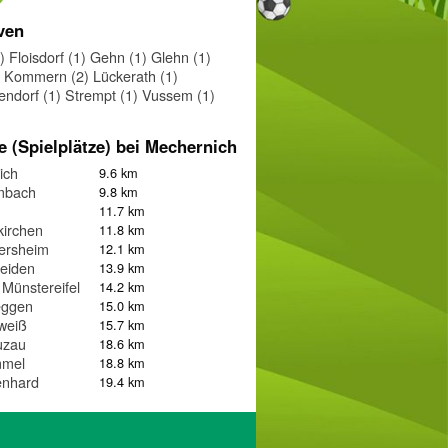
ven
)
Floisdorf (1)
Gehn (1)
Glehn (1)
Kommern (2)
Lückerath (1)
endorf (1)
Strempt (1)
Vussem (1)
e (Spielplätze) bei Mechernich
ich
9.6 km
mbach
9.8 km
11.7 km
irchen
11.8 km
ersheim
12.1 km
eiden
13.9 km
Münstereifel
14.2 km
eggen
15.0 km
weiß
15.7 km
uzau
18.6 km
mel
18.8 km
enhard
19.4 km