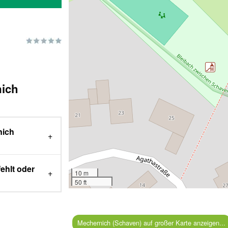
nich
nich
ehlt oder
10 m
50 ft
Mechernich (Schaven) auf großer Karte anzeigen...