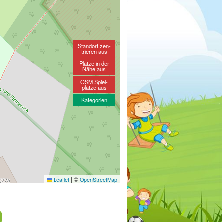
Standort zen-
trieren aus
Plätze in der
Nähe aus
OSM Spiel-
plätze aus
Kategorien
|
©
Leaflet
OpenStreetMap