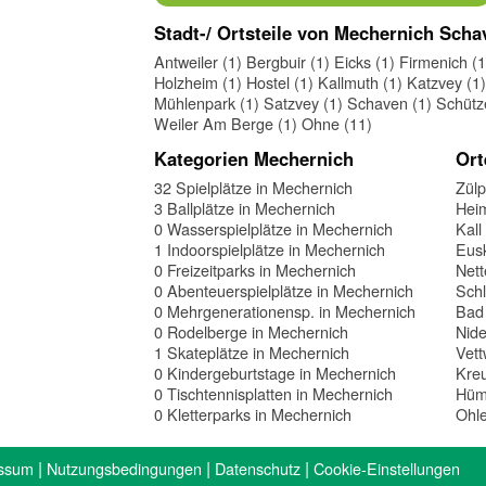
Stadt-/ Ortsteile von Mechernich Scha
Antweiler (1)
Bergbuir (1)
Eicks (1)
Firmenich (1
Holzheim (1)
Hostel (1)
Kallmuth (1)
Katzvey (1)
Mühlenpark (1)
Satzvey (1)
Schaven (1)
Schütz
Weiler Am Berge (1)
Ohne (11)
Kategorien Mechernich
Ort
32 Spielplätze in Mechernich
Zülp
3 Ballplätze in Mechernich
Hei
0 Wasserspielplätze in Mechernich
Kall
1 Indoorspielplätze in Mechernich
Eusk
0 Freizeitparks in Mechernich
Nett
0 Abenteuerspielplätze in Mechernich
Schl
0 Mehrgenerationensp. in Mechernich
Bad 
0 Rodelberge in Mechernich
Nid
1 Skateplätze in Mechernich
Vett
0 Kindergeburtstage in Mechernich
Kre
0 Tischtennisplatten in Mechernich
Hüm
0 Kletterparks in Mechernich
Ohl
|
|
|
ssum
Nutzungsbedingungen
Datenschutz
Cookie-Einstellungen