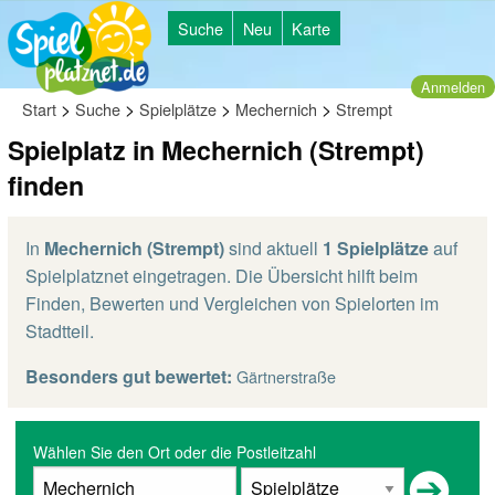
Suche
Neu
Karte
Anmelden
>
>
>
>
Start
Suche
Spielplätze
Mechernich
Strempt
Spielplatz in Mechernich (Strempt)
finden
In
Mechernich (Strempt)
sind aktuell
1 Spielplätze
auf
Spielplatznet eingetragen. Die Übersicht hilft beim
Finden, Bewerten und Vergleichen von Spielorten im
Stadtteil.
Besonders gut bewertet:
Gärtnerstraße
Wählen Sie den Ort oder die Postleitzahl