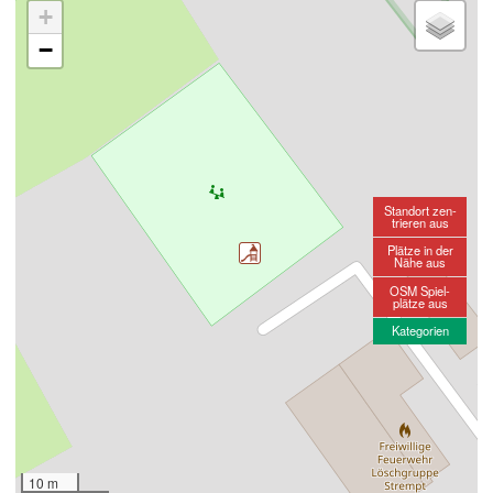
+
−
Standort zen-
trieren aus
Plätze in der
Nähe aus
OSM Spiel-
plätze aus
Kategorien
10 m