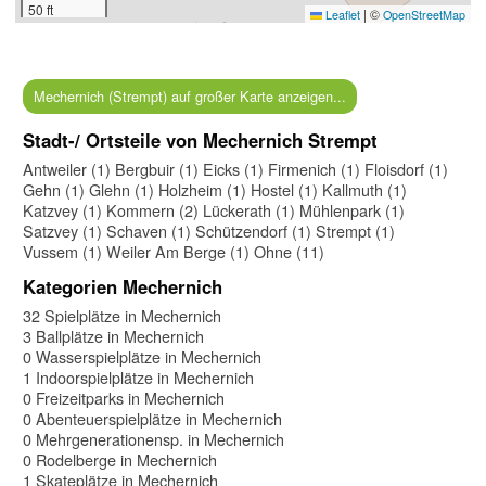
50 ft
|
©
Leaflet
OpenStreetMap
Mechernich (Strempt) auf großer Karte anzeigen...
Stadt-/ Ortsteile von Mechernich Strempt
Antweiler (1)
Bergbuir (1)
Eicks (1)
Firmenich (1)
Floisdorf (1)
Gehn (1)
Glehn (1)
Holzheim (1)
Hostel (1)
Kallmuth (1)
Katzvey (1)
Kommern (2)
Lückerath (1)
Mühlenpark (1)
Satzvey (1)
Schaven (1)
Schützendorf (1)
Strempt (1)
Vussem (1)
Weiler Am Berge (1)
Ohne (11)
Kategorien Mechernich
32 Spielplätze in Mechernich
3 Ballplätze in Mechernich
0 Wasserspielplätze in Mechernich
1 Indoorspielplätze in Mechernich
0 Freizeitparks in Mechernich
0 Abenteuerspielplätze in Mechernich
0 Mehrgenerationensp. in Mechernich
0 Rodelberge in Mechernich
1 Skateplätze in Mechernich