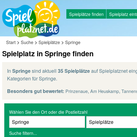
Spielplätze finden
Spielplatz ein
>
>
>
Start
Suche
Spielplätze
Springe
Spielplatz in Springe finden
In
Springe
sind aktuell
35 Spielplätze
auf Spielplatznet eing
Kategorien für Springe.
Besonders gut bewertet:
,
,
Prinzenaue
Am Heuskamp
Tannen
Wählen Sie den Ort oder die Postleitzahl
Suche filtern...