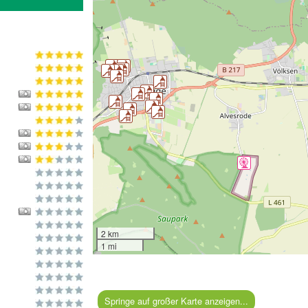
2 km
1 mi
Springe auf großer Karte anzeigen...