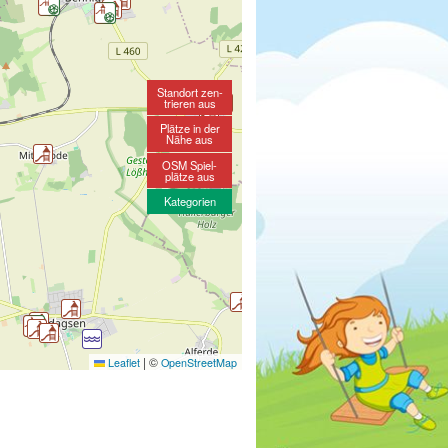
Standort zen-
trieren aus
Plätze in der
Nähe aus
OSM Spiel-
plätze aus
Kategorien
|
©
Leaflet
OpenStreetMap