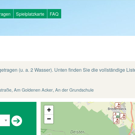
tragen
Spielplatzkarte
FAQ
etragen (u. a. 2 Wasser). Unten finden Sie die vollständige Liste
,
,
straße
Am Goldenen Acker
An der Grundschule
+
−