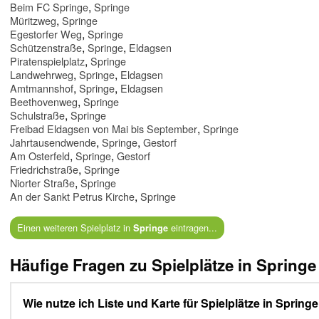
,
Beim FC Springe
Springe
,
Müritzweg
Springe
,
Egestorfer Weg
Springe
,
,
Schützenstraße
Springe
Eldagsen
,
Piratenspielplatz
Springe
,
,
Landwehrweg
Springe
Eldagsen
,
,
Amtmannshof
Springe
Eldagsen
,
Beethovenweg
Springe
,
Schulstraße
Springe
,
Freibad Eldagsen von Mai bis September
Springe
,
,
Jahrtausendwende
Springe
Gestorf
,
,
Am Osterfeld
Springe
Gestorf
,
Friedrichstraße
Springe
,
Niorter Straße
Springe
,
An der Sankt Petrus Kirche
Springe
Einen weiteren Spielplatz in
eintragen...
Springe
Häufige Fragen zu Spielplätze in Springe
Wie nutze ich Liste und Karte für Spielplätze in Spring