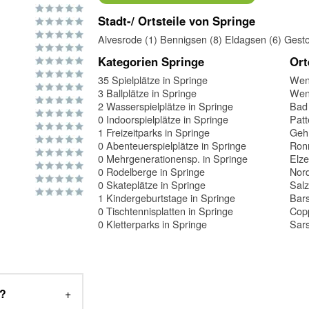
Stadt-/ Ortsteile von Springe
Alvesrode (1)
Bennigsen (8)
Eldagsen (6)
Gesto
Kategorien Springe
Ort
35 Spielplätze in Springe
Wenn
3 Ballplätze in Springe
Wen
2 Wasserspielplätze in Springe
Bad
0 Indoorspielplätze in Springe
Pat
1 Freizeitparks in Springe
Geh
0 Abenteuerspielplätze in Springe
Ron
0 Mehrgenerationensp. in Springe
Elze
0 Rodelberge in Springe
Nor
0 Skateplätze in Springe
Sal
1 Kindergeburtstage in Springe
Bar
0 Tischtennisplatten in Springe
Cop
0 Kletterparks in Springe
Sars
e?