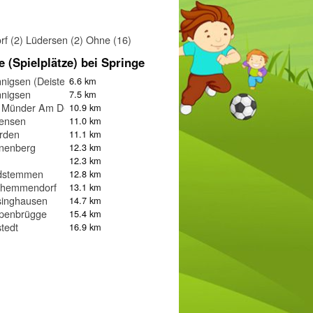
rf (2)
Lüdersen (2)
Ohne (16)
e (Spielplätze) bei Springe
igsen (Deister)
6.6 km
nigsen
7.5 km
 Münder Am Deister
10.9 km
tensen
11.0 km
rden
11.1 km
nenberg
12.3 km
12.3 km
dstemmen
12.8 km
zhemmendorf
13.1 km
singhausen
14.7 km
penbrügge
15.4 km
tedt
16.9 km