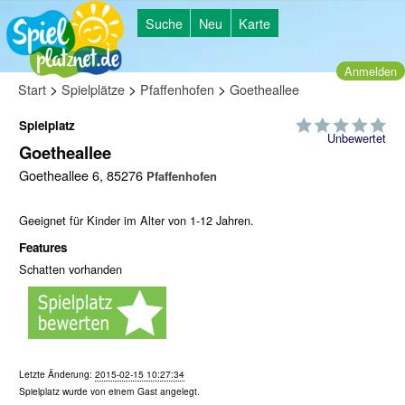
Suche
Neu
Karte
Anmelden
>
>
>
Start
Spielplätze
Pfaffenhofen
Goetheallee
Spielplatz
Unbewertet
Goetheallee
Goetheallee 6, 85276
Pfaffenhofen
Geeignet für Kinder im Alter von 1-12 Jahren.
Features
Schatten vorhanden
Letzte Änderung:
2015-02-15 10:27:34
Spielplatz wurde von einem
Gast
angelegt.