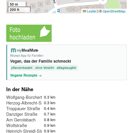
50 m
200 ft
|
©
Leaflet
OpenStreetMap
my
MealMate
Rezept-App für Familien
Vegan, das der Familie schmeckt
pflanzenbasiert
ohne Verzicht
alltagstauglich
Vegane Rezepte →
In der Nähe
Wolfgang-Borchert-Straße
0.3 km
Herzog-Albrecht-Straße
0.3 km
Troppauer Straße
0.4 km
Danziger Straße
0.7 km
Am Gerolsbach
0.8 km
Wolfstraße
0.9 km
Heinrich-Streidl-Straße
0.9 km