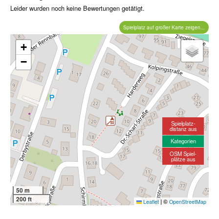
Leider wurden noch keine Bewertungen getätigt.
Spielplatz auf großer Karte zeigen...
+
−
Spielplatz-
distanz aus
Kategorien
OSM Spiel-
plätze aus
50 m
200 ft
|
©
Leaflet
OpenStreetMap