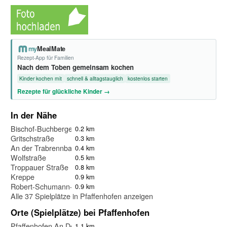
my
MealMate
Rezept-App für Familien
Nach dem Toben gemeinsam kochen
Kinder kochen mit
schnell & alltagstauglich
kostenlos starten
Rezepte für glückliche Kinder →
In der Nähe
Bischof-Buchberger-Platz
0.2 km
Gritschstraße
0.3 km
An der Trabrennbahn
0.4 km
Wolfstraße
0.5 km
Troppauer Straße
0.8 km
Kreppe
0.9 km
Robert-Schumann-Straße
0.9 km
Alle 37 Spielplätze in Pfaffenhofen anzeigen
Orte (Spielplätze) bei Pfaffenhofen
Pfaffenhofen An Der Ilm
1.1 km