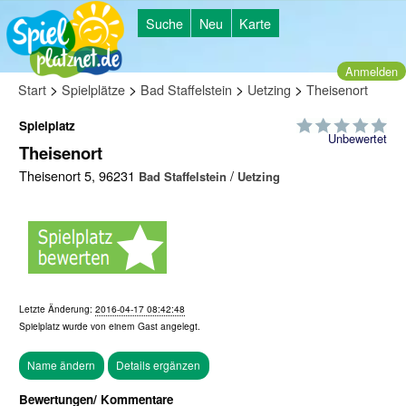
Suche
Neu
Karte
Anmelden
>
>
>
>
Start
Spielplätze
Bad Staffelstein
Uetzing
Theisenort
Spielplatz
Unbewertet
Theisenort
Theisenort 5, 96231
/
Bad Staffelstein
Uetzing
Letzte Änderung:
2016-04-17 08:42:48
Spielplatz wurde von einem
Gast
angelegt.
Bewertungen/ Kommentare