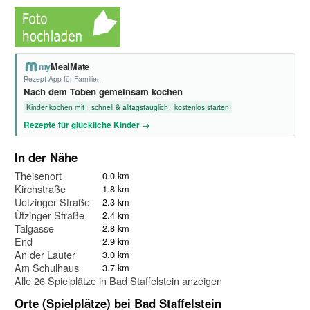
my
MealMate
Rezept-App für Familien
Nach dem Toben gemeinsam kochen
Kinder kochen mit
schnell & alltagstauglich
kostenlos starten
Rezepte für glückliche Kinder →
In der Nähe
Theisenort
0.0 km
Kirchstraße
1.8 km
Uetzinger Straße
2.3 km
Ützinger Straße
2.4 km
Talgasse
2.8 km
End
2.9 km
An der Lauter
3.0 km
Am Schulhaus
3.7 km
Alle 26 Spielplätze in Bad Staffelstein anzeigen
Orte (Spielplätze) bei Bad Staffelstein