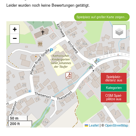
Leider wurden noch keine Bewertungen getätigt.
Spielplatz auf großer Karte zeigen...
+
−
Spielplatz-
distanz aus
Kategorien
OSM Spiel-
plätze aus
50 m
200 ft
|
©
Leaflet
OpenStreetMap