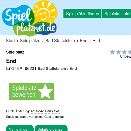
Spielplätze finden
Spielplatz ein
>
>
>
>
Start
Spielplätze
Bad Staffelstein
End
End
Spielplatz
Unbew
End
End 18A, 96231
/
Bad Staffelstein
End
Letzte Änderung:
2016-04-17 08:42:48
Spielplatz wurde von einem
Gast
angelegt.