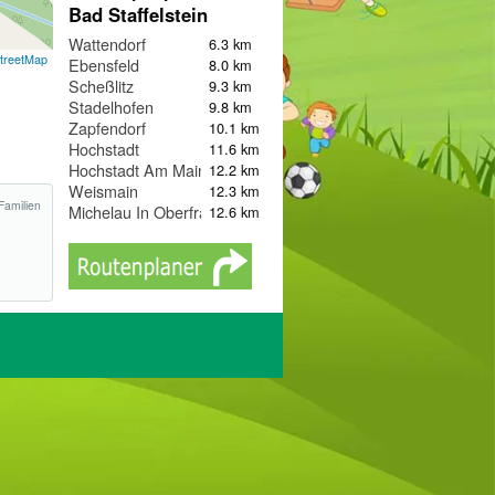
Bad Staffelstein
Wattendorf
6.3 km
treetMap
Ebensfeld
8.0 km
Scheßlitz
9.3 km
Stadelhofen
9.8 km
Zapfendorf
10.1 km
Hochstadt
11.6 km
Hochstadt Am Main
12.2 km
Weismain
12.3 km
Familien
Michelau In Oberfranken
12.6 km