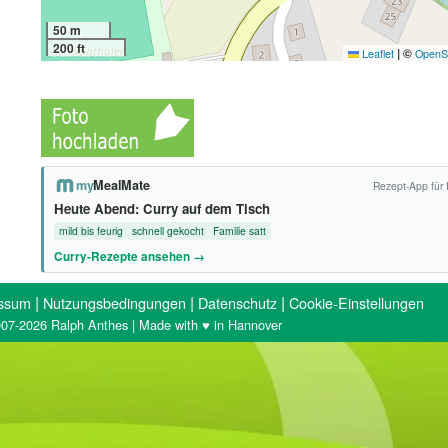
50 m
200 ft
|
©
Leaflet
OpenS
my
MealMate
Rezept-App für 
Heute Abend: Curry auf dem Tisch
mild bis feurig
schnell gekocht
Familie satt
Curry-Rezepte ansehen →
|
|
|
ssum
Nutzungsbedingungen
Datenschutz
Cookie-Einstellungen
07-2026 Ralph Anthes | Made with ♥ in Hannover