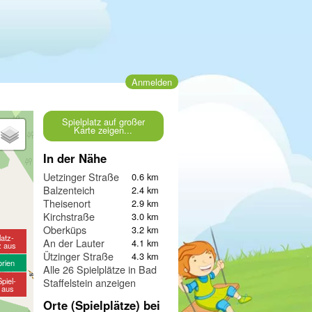
Anmelden
Spielplatz auf großer
Karte zeigen...
In der Nähe
Uetzinger Straße
0.6 km
Balzenteich
2.4 km
Theisenort
2.9 km
Kirchstraße
3.0 km
Oberküps
3.2 km
latz-
An der Lauter
4.1 km
z aus
Ützinger Straße
4.3 km
orien
Alle 26 Spielplätze in Bad
piel-
Staffelstein anzeigen
e aus
Orte (Spielplätze) bei