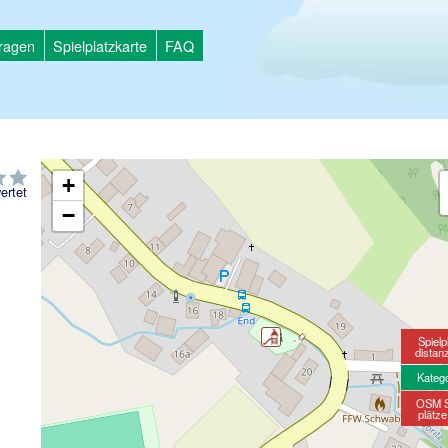
tragen
Spielplatzkarte
FAQ
+
ertet
−
Spielp
distan
Kateg
OSM S
plätz