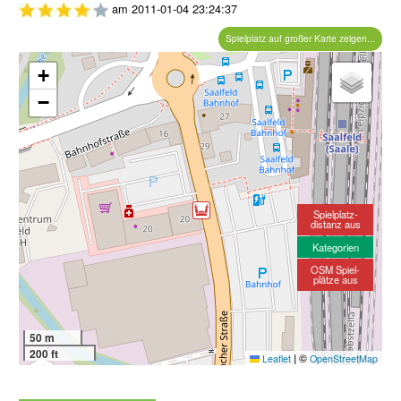
am
2011-01-04 23:24:37
Spielplatz auf großer Karte zeigen...
+
−
Spielplatz-
distanz aus
Kategorien
OSM Spiel-
plätze aus
50 m
200 ft
|
©
Leaflet
OpenStreetMap