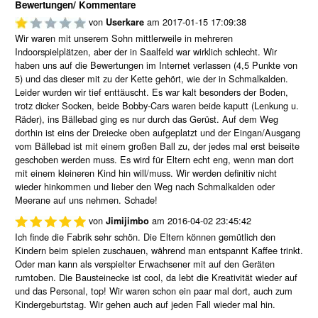
Bewertungen/ Kommentare
von
am
2017-01-15 17:09:38
Userkare
Wir waren mit unserem Sohn mittlerweile in mehreren
Indoorspielplätzen, aber der in Saalfeld war wirklich schlecht. Wir
haben uns auf die Bewertungen im Internet verlassen (4,5 Punkte von
5) und das dieser mit zu der Kette gehört, wie der in Schmalkalden.
Leider wurden wir tief enttäuscht. Es war kalt besonders der Boden,
trotz dicker Socken, beide Bobby-Cars waren beide kaputt (Lenkung u.
Räder), ins Bällebad ging es nur durch das Gerüst. Auf dem Weg
dorthin ist eins der Dreiecke oben aufgeplatzt und der Eingan/Ausgang
vom Bällebad ist mit einem großen Ball zu, der jedes mal erst beiseite
geschoben werden muss. Es wird für Eltern echt eng, wenn man dort
mit einem kleineren Kind hin will/muss. Wir werden definitiv nicht
wieder hinkommen und lieber den Weg nach Schmalkalden oder
Meerane auf uns nehmen. Schade!
von
am
2016-04-02 23:45:42
Jimijimbo
Ich finde die Fabrik sehr schön. Die Eltern können gemütlich den
Kindern beim spielen zuschauen, während man entspannt Kaffee trinkt.
Oder man kann als verspielter Erwachsener mit auf den Geräten
rumtoben. Die Bausteinecke ist cool, da lebt die Kreativität wieder auf
und das Personal, top! Wir waren schon ein paar mal dort, auch zum
Kindergeburtstag. Wir gehen auch auf jeden Fall wieder mal hin.