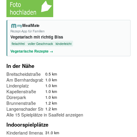
my
MealMate
Rezept-App für Familien
Vegetarisch mit richtig Biss
fleischfrei
voller Geschmack
kinderleicht
Vegetarische Rezepte →
In der Nähe
Breitscheidstraße
0.5 km
Am Bernhardsgraben
1.0 km
Lindenplatz
1.0 km
Kapellenstraße
1.0 km
Dürerpark
1.0 km
Brunnenstraße
1.2 km
Langenschader Straße
1.2 km
Alle 15 Spielplätze in Saalfeld anzeigen
Indoorspielplätze
Kinderland Ilmenau
31.0 km