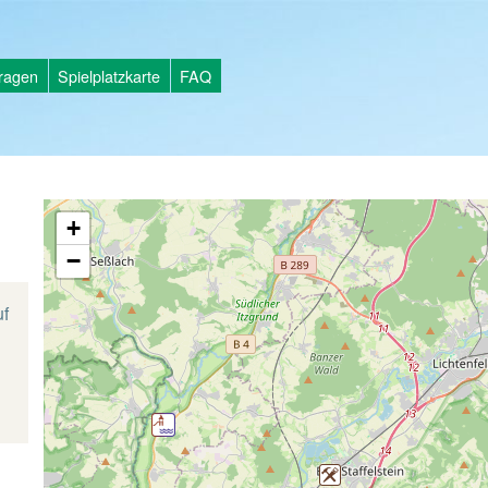
tragen
Spielplatzkarte
FAQ
+
−
f