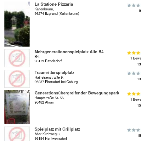
La Statione Pizzaria
Kaltenbrunn,
9
96274 Itzgrund (Kaltenbrunn)
Mehrgenerationenspielplatz Alte B4
B4,
1 Bewe
96179 Rattelsdorf
13
Traumritterspielplatz
Raiffeisenstraße 9,
13
96237 Ebersdorf bei Coburg
Generationsübergreifender Bewegungspark
Hauptstraße 54-56,
1 Bewe
96482 Ahorn
15
Spielplatz mit Grillplatz
Alter Kirchweg 3,
15
96184 Rentweinsdorf