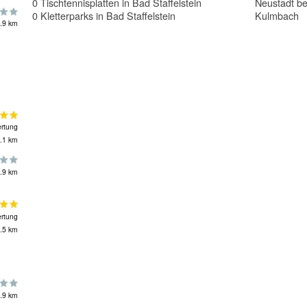
0 Tischtennisplatten in Bad Staffelstein
Neustadt be
0 Kletterparks in Bad Staffelstein
Kulmbach
.9 km
rtung
.1 km
.9 km
rtung
.5 km
.9 km