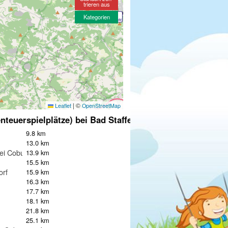
trieren aus
Kategorien
|
©
Leaflet
OpenStreetMap
nteuerspielplätze) bei Bad Staffelstein
9.8 km
13.0 km
ei Coburg
13.9 km
15.5 km
orf
15.9 km
16.3 km
17.7 km
18.1 km
21.8 km
25.1 km