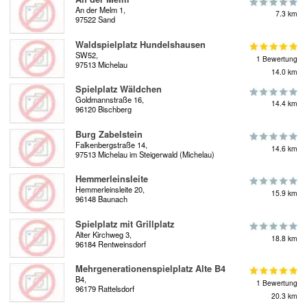
An der Melm 1,
7.3 km
97522 Sand
Waldspielplatz Hundelshausen
SW52,
1 Bewertung
97513 Michelau
14.0 km
Spielplatz Wäldchen
Goldmannstraße 16,
14.4 km
96120 Bischberg
Burg Zabelstein
Falkenbergstraße 14,
14.6 km
97513 Michelau im Steigerwald (Michelau)
Hemmerleinsleite
Hemmerleinsleite 20,
15.9 km
96148 Baunach
Spielplatz mit Grillplatz
Alter Kirchweg 3,
18.8 km
96184 Rentweinsdorf
Mehrgenerationenspielplatz Alte B4
B4,
1 Bewertung
96179 Rattelsdorf
20.3 km