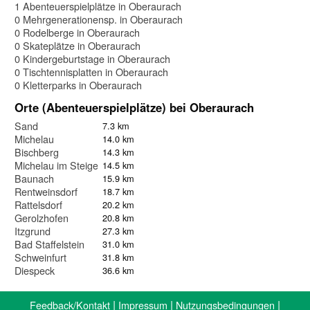
1 Abenteuerspielplätze in Oberaurach
0 Mehrgenerationensp. in Oberaurach
0 Rodelberge in Oberaurach
0 Skateplätze in Oberaurach
0 Kindergeburtstage in Oberaurach
0 Tischtennisplatten in Oberaurach
0 Kletterparks in Oberaurach
Orte (Abenteuerspielplätze) bei Oberaurach
Sand
7.3 km
Michelau
14.0 km
Bischberg
14.3 km
Michelau im Steigerwald
14.5 km
Baunach
15.9 km
Rentweinsdorf
18.7 km
Rattelsdorf
20.2 km
Gerolzhofen
20.8 km
Itzgrund
27.3 km
Bad Staffelstein
31.0 km
Schweinfurt
31.8 km
Diespeck
36.6 km
|
|
|
Feedback/Kontakt
Impressum
Nutzungsbedingungen