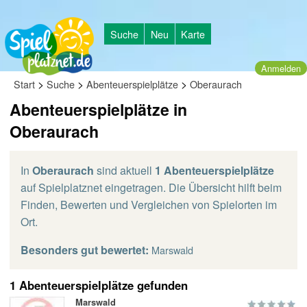
Suche
Neu
Karte
Anmelden
>
>
>
Start
Suche
Abenteuerspielplätze
Oberaurach
Abenteuerspielplätze in
Oberaurach
In
Oberaurach
sind aktuell
1 Abenteuerspielplätze
auf Spielplatznet eingetragen. Die Übersicht hilft beim
Finden, Bewerten und Vergleichen von Spielorten im
Ort.
Besonders gut bewertet:
Marswald
1 Abenteuerspielplätze gefunden
Marswald