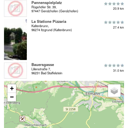
Pannenspielplatz
Rügshöfer Str. 39,
20.9 km
97447 Gerolzhofen (Gerolzhofen)
La Statione Pizzaria
Kaltenbrunn,
27.4 km
96274 Itzgrund (Kaltenbrunn)
Bauersgasse
Lilienstraße 7,
31.0 km
96231 Bad Staffelstein
+
−