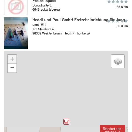
Freizeitspass
Burgstraße 3,
55.8 km
6648 Eckartsberga
Heddi und Paul GmbH Freizeiteinrichtung für Jung
und Alt
60.0 km
Am Steinbühl 4,
96369 Weißenbrunn (Reuth / Thonberg)
+
−
Standort zen-
trieren aus