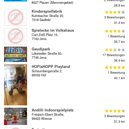
8527 Plauen (Mammengebiet)
28.9 km
Kinderspielfabrik
Kulmbacher Straße 20,
3 Bewertungen
7318 Saalfeld
31.4 km
Spielecke im Volkshaus
Carl-Zeiß-Platz 15,
1 Bewertung
7743 Jena
35.7 km
Gaudipark
Löbstedter Straße 50,
17 Bewertungen
7749 Jena
36.4 km
HOFlaHOPP Playland
Schaumbergstraße 2,
1 Bewertung
95032 Hof
40.1 km
Andilli Indoorspielplatz
Friedrich-Ebert-Straße,
3 Bewertungen
99423 Weimar
51.3 km