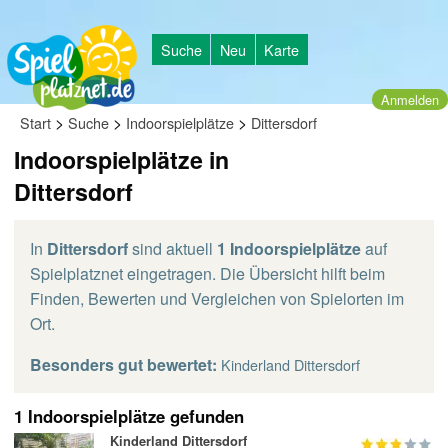
Suche
Neu
Karte
Anmelden
>
>
>
Start
Suche
Indoorspielplätze
Dittersdorf
Indoorspielplätze in
Dittersdorf
In
Dittersdorf
sind aktuell
1 Indoorspielplätze
auf
Spielplatznet eingetragen. Die Übersicht hilft beim
Finden, Bewerten und Vergleichen von Spielorten im
Ort.
Besonders gut bewertet:
Kinderland Dittersdorf
1 Indoorspielplätze gefunden
Kinderland Dittersdorf