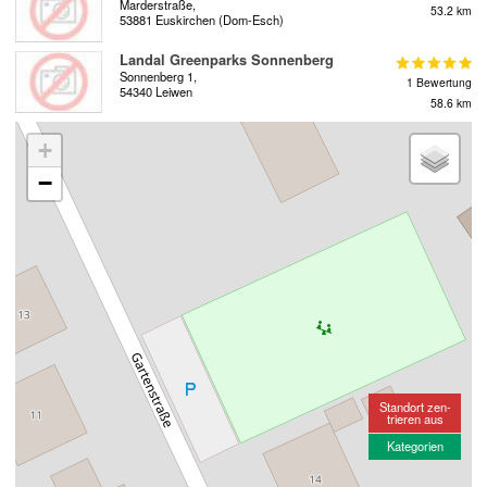
Marderstraße,
53.2 km
53881 Euskirchen (Dom-Esch)
Landal Greenparks Sonnenberg
Sonnenberg 1,
1 Bewertung
54340 Leiwen
58.6 km
+
−
Standort zen-
trieren aus
Kategorien