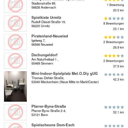
Stadionstraße 89,
1 Bewertung
56626 Andernach
20.5 km
Spielkiste Urmitz
Rudolf-Diesel-Straße 19,
8 Bewertungen
56220 Urmitz
23.1 km
Piratenland-Neuwied
Igelweg 7,
2 Bewertungen
56566 Neuwied
26.9 km
Dschungeldorf
Am Naturfreibad 1 ,
2 Bewertungen
55469 Simmern
37.9 km
Mini-Indoor-Spielplatz Mel.O.Diy gUG
Thomas-Dehler-Straße,
42.3 km
53340 Meckenheim (Neue Mitte im MarktCenter)
Pfarrer-Byns-Straße
Pfarrer-Byns-Straße 2-4,
52.1 km
53121 Bonn
Spielscheune Dom-Esch