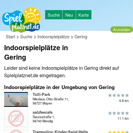
Suche
Neu
Karte
Anmelden
>
>
>
Start
Suche
Indoorspielplätze
Gering
Indoorspielplätze in
Gering
Leider sind keine Indoorspielplätze in Gering direkt auf
Spielplatznet.de eingetragen.
Indoorspielplätze in der Umgebung von Gering
Tolli-Park
Nikolaus-Otto-Straße 11,
6.8 km
56727 Mayen
salzfeecafe
Saunsstraße 1,
11.1 km
56743 Mendig
Trampolino Kinder-Spiel-Halle