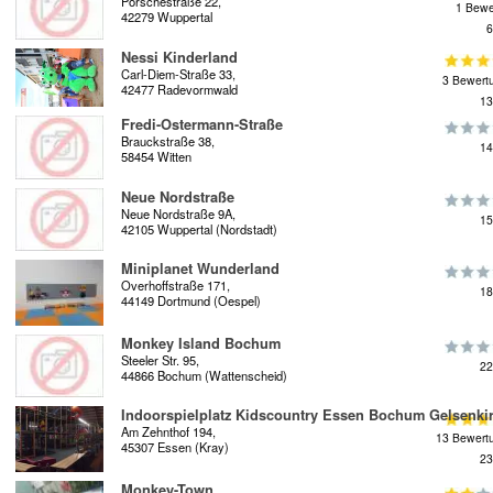
Porschestraße 22,
1 Bewe
42279 Wuppertal
6
Nessi Kinderland
Carl-Diem-Straße 33,
3 Bewert
42477 Radevormwald
13
Fredi-Ostermann-Straße
Brauckstraße 38,
14
58454 Witten
Neue Nordstraße
Neue Nordstraße 9A,
15
42105 Wuppertal (Nordstadt)
Miniplanet Wunderland
Overhoffstraße 171,
18
44149 Dortmund (Oespel)
Monkey Island Bochum
Steeler Str. 95,
22
44866 Bochum (Wattenscheid)
Indoorspielplatz Kidscountry Essen Bochum Gelsenki
Am Zehnthof 194,
13 Bewert
45307 Essen (Kray)
23
Monkey-Town