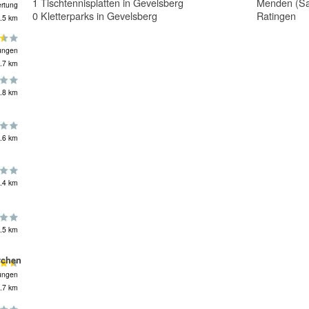
1 Tischtennisplatten in Gevelsberg
Menden (Sa
rtung
0 Kletterparks in Gevelsberg
Ratingen
.5 km
ungen
.7 km
.8 km
.6 km
.4 km
.5 km
rchen
ungen
.7 km