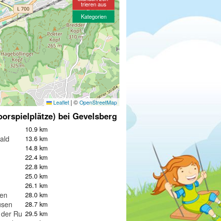
trieren aus
Kategorien
|
©
Leaflet
OpenStreetMap
oorspielplätze) bei Gevelsberg
10.9 km
ald
13.6 km
14.8 km
22.4 km
22.8 km
25.0 km
26.1 km
hen
28.0 km
usen
28.7 km
 der Ruhr
29.5 km