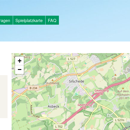
tragen
Spielplatzkarte
FAQ
+
−