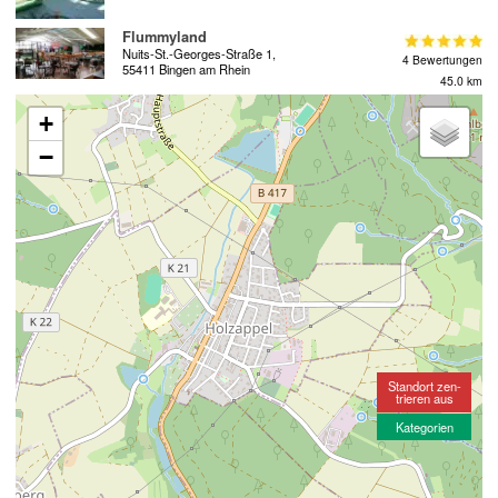
Flummyland
Nuits-St.-Georges-Straße 1,
4 Bewertungen
55411 Bingen am Rhein
45.0 km
+
−
Standort zen-
trieren aus
Kategorien