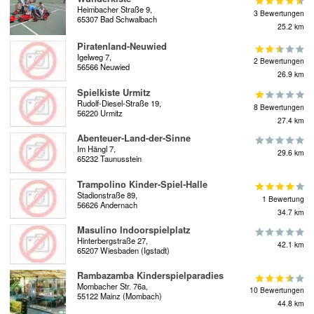
Heimbacher Straße 9,
3 Bewertungen
65307 Bad Schwalbach
25.2 km
Piratenland-Neuwied
Igelweg 7,
2 Bewertungen
56566 Neuwied
26.9 km
Spielkiste Urmitz
Rudolf-Diesel-Straße 19,
8 Bewertungen
56220 Urmitz
27.4 km
Abenteuer-Land-der-Sinne
Im Hängl 7,
29.6 km
65232 Taunusstein
Trampolino Kinder-Spiel-Halle
Stadionstraße 89,
1 Bewertung
56626 Andernach
34.7 km
Masulino Indoorspielplatz
Hinterbergstraße 27,
42.1 km
65207 Wiesbaden (Igstadt)
Rambazamba Kinderspielparadies
Mombacher Str. 76a,
10 Bewertungen
55122 Mainz (Mombach)
44.8 km