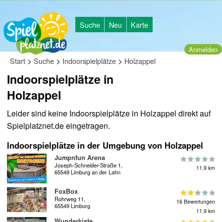
Suche
Neu
Karte
Anmelden
>
>
>
Start
Suche
Indoorspielplätze
Holzappel
Indoorspielplätze in
Holzappel
Leider sind keine Indoorspielplätze in Holzappel direkt auf
Spielplatznet.de eingetragen.
Indoorspielplätze in der Umgebung von Holzappel
Jumpnfun Arena
Joseph-Schneider-Straße 1,
11.9 km
65549 Limburg an der Lahn
FoxBox
Rohrweg 11,
16 Bewertungen
65549 Limburg
11.9 km
Wunderkiste