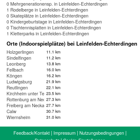
0 Mehrgenerationensp. in Leinfelden-Echterdingen
1 Rodelberge in Leinfelden-Echterdingen
0 Skateplätze in Leinfelden-Echterdingen
0 Kindergeburtstage in Leinfelden-Echterdingen
0 Tischtennisplatten in Leinfelden-Echterdingen
1 Kletterparks in Leinfelden-Echterdingen
Orte (Indoorspielplätze) bei Leinfelden-Echterdingen
Holzgerlingen
11.1 km
Sindelfingen
11.2 km
Leonberg
13.8 km
Fellbach
16.0 km
Köngen
16.2 km
Ludwigsburg
21.9 km
Reutlingen
22.1 km
Kirchheim unter Teck
23.5 km
Rottenburg am Neckar
27.3 km
Freiberg am Neckar
27.7 km
Calw
30.7 km
Wiernsheim
31.0 km
|
|
|
Feedback/Kontakt
Impressum
Nutzungsbedingungen