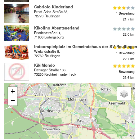
Cabriolo Kinderland
Ernst-Abbe-Straße 33,
1 Bewertung
72770 Reutlingen
21.7 km
Kikolino Abenteuerland
Friedenstraße 91,
22.0 km
71636 Ludwigsburg
Indoorspielplatz im Gemeindehaus der SV-Reutlingen
Wielandstraße 8,
1 Bewertung
72762 Reutlingen
22.7 km
KikiMondo
Dettinger Straße 136,
1 Bewertung
73230 Kirchheim unter Teck
23.6 km
+
−