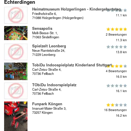
Echterdingen
Heimatmuseum Holzgerlingen - Kindergeburtstag
Friedhofstraße 6,
11.1 km
71088 Holzgerlingen (Holzgerlingen)
Sensapolis
Melli-Beese-Str. 1,
2 Bewertungen
71063 Sindelfingen
11.3 km
Spielzelt Leonberg
Neue Ramtelstraße 24,
13.8 km
71229 Leonberg
TobiDu Indoospielplatz Kinderland Stuttgart
Carl-Zeiss-Straße 4,
4 Bewertungen
70736 Fellbach
16.0 km
TObiDu Indoorspielplatz
Carl-Zeiss-Straße 4,
16.1 km
70736 Fellbach
Funpark Köngen
Imanuel-Maier-Straße 3,
16 Bewertungen
73257 Köngen
16.2 km