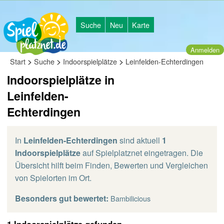
Suche
Neu
Karte
Anmelden
>
>
>
Start
Suche
Indoorspielplätze
Leinfelden-Echterdingen
Indoorspielplätze in
Leinfelden-
Echterdingen
In
Leinfelden-Echterdingen
sind aktuell
1
Indoorspielplätze
auf Spielplatznet eingetragen. Die
Übersicht hilft beim Finden, Bewerten und Vergleichen
von Spielorten im Ort.
Besonders gut bewertet:
Bambilicious